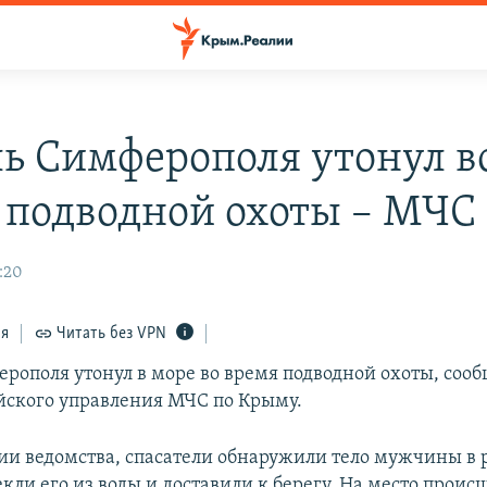
ь Симферополя утонул в
 подводной охоты – МЧС
:20
ся
Читать без VPN
рополя утонул в море во время подводной охоты, сооб
йского управления МЧС по Крыму.
и ведомства, спасатели обнаружили тело мужчины в 
кли его из воды и доставили к берегу. На место проис