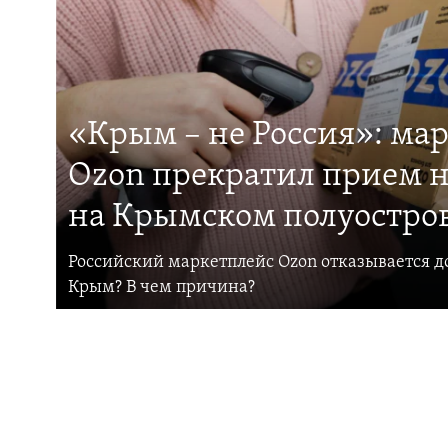
«Крым – не Россия»: ма
Ozon прекратил прием н
на Крымском полуостро
Российский маркетплейс Ozon отказывается до
Крым? В чем причина?