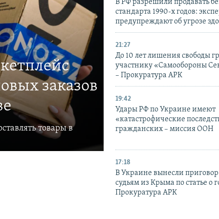
В РФ разрешили продавать б
стандарта 1990-х годов: эксп
предупреждают об угрозе зд
21:27
До 10 лет лишения свободы г
ркетплейс
участнику «Самообороны Се
– Прокуратура АРК
овых заказов
19:42
ве
Удары РФ по Украине имеют
«катастрофические последст
ставлять товары в
гражданских – миссия ООН
17:18
В Украине вынесли приговор
судьям из Крыма по статье о 
Прокуратура АРК