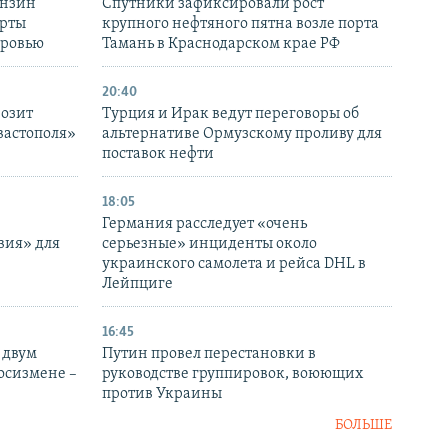
ензин
Спутники зафиксировали рост
ерты
крупного нефтяного пятна возле порта
оровью
Тамань в Краснодарском крае РФ
20:40
розит
Турция и Ирак ведут переговоры об
вастополя»
альтернативе Ормузскому проливу для
поставок нефти
18:05
Германия расследует «очень
вия» для
серьезные» инциденты около
украинского самолета и рейса DHL в
Лейпциге
16:45
 двум
Путин провел перестановки в
госизмене –
руководстве группировок, воюющих
против Украины
БОЛЬШЕ