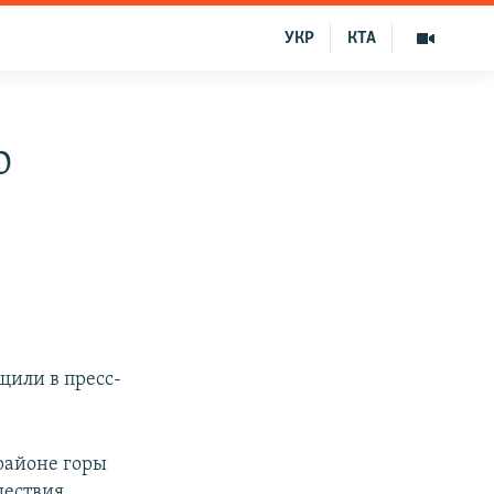
УКР
КТА
о
щили в пресс-
районе горы
шествия