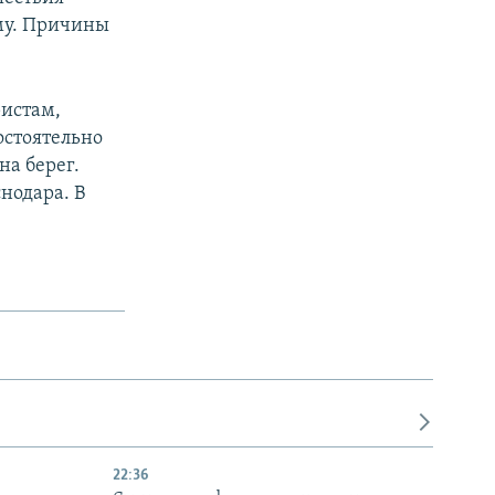
му. Причины
ристам,
остоятельно
на берег.
нодара. В
22:36