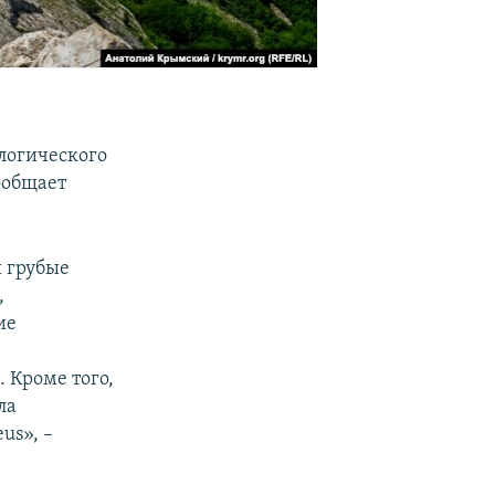
логического
ообщает
 грубые
,
ие
 Кроме того,
ла
us», –