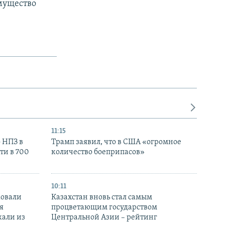
имущество
11:15
 НПЗ в
Трамп заявил, что в США «огромное
ти в 700
количество боеприпасов»
10:11
ковали
Казахстан вновь стал самым
я
процветающим государством
кали из
Центральной Азии – рейтинг