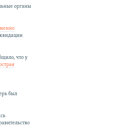
льные органы
еменно
иквидации
щило, что у
острая
ерь был
ись
равительство