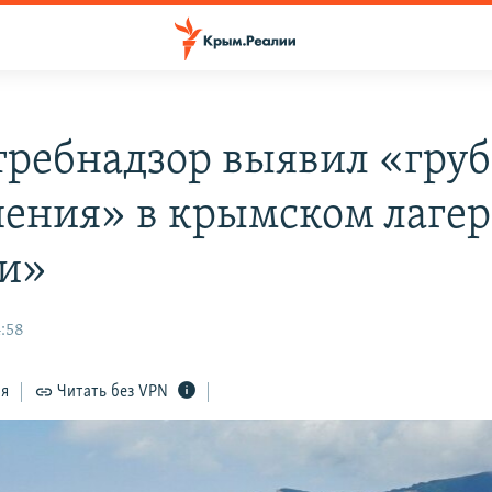
требнадзор выявил «гру
ения» в крымском лагер
и»
4:58
ся
Читать без VPN