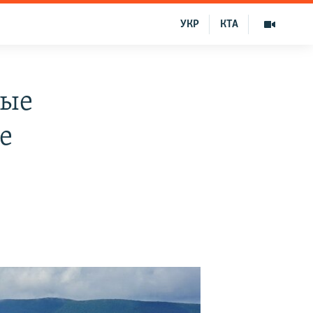
УКР
КТА
бые
е