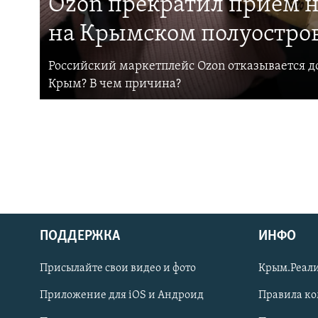
Ozon прекратил прием н
на Крымском полуостро
Российский маркетплейс Ozon отказывается до
Крым? В чем причина?
ПОДДЕРЖКА
ИНФО
Українською
Присылайте свои видео и фото
Крым.Реали
Qırımtatar
Приложение для iOS и Андроид
Правила к