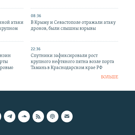
08:36
нной атаки
В Крыму и Севастополе отражали атаку
 крупном
дронов, были слышны взрывы
22:36
ензин
Спутники зафиксировали рост
ерты
крупного нефтяного пятна возле порта
оровью
Тамань в Краснодарском крае РФ
БОЛЬШЕ