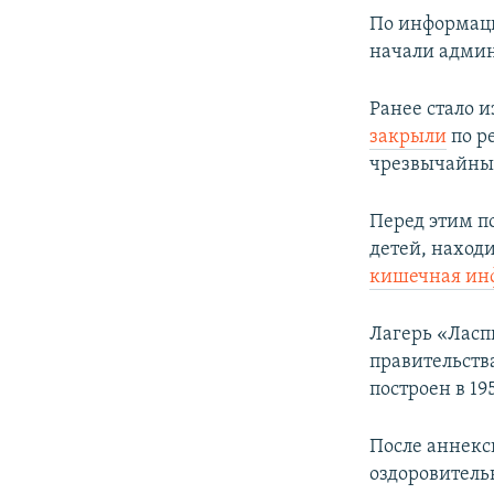
По информаци
начали админ
Ранее стало и
закрыли
по р
чрезвычайны
Перед этим п
детей, наход
кишечная ин
Лагерь «Ласп
правительств
построен в 195
После аннекс
оздоровитель