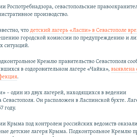
и Роспотребнадзора, севастопольские правоохраните
истративное производство.
звестно, что
детский лагерь «Ласпи» в Севастополе вр
ешению городской комиссии по предупреждению и л
х ситуаций.
одконтрольное Кремлю правительство Севастополя сооб
ившихся в оздоровительном лагере «Чайка»,
выявлена 
фекция
.
и» – один из двух лагерей, находящихся в ведении
а Севастополя. Он расположен в Ласпинской бухте. Лаг
7 году.
ии Крыма под контролем российских ведомств оказал
ные детские лагеря Крыма. Подконтрольное Кремлю п