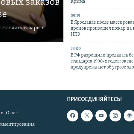
овых заказов
Крыма
ве
09:19
В Ярославле после массирова
ставлять товары в
дронов произошел пожар на
НПЗ
23:00
В РФ разрешили продавать б
стандарта 1990-х годов: эксп
предупреждают об угрозе зд
ПРИСОЕДИНЯЙТЕСЬ!
и. О нас
омментирования