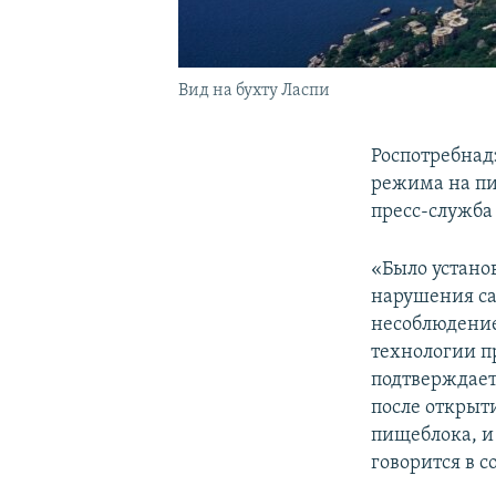
Вид на бухту Ласпи
Роспотребнад
режима на пи
пресс-служба
«Было устано
нарушения с
несоблюдени
технологии п
подтверждает
после открыт
пищеблока, и 
говорится в 