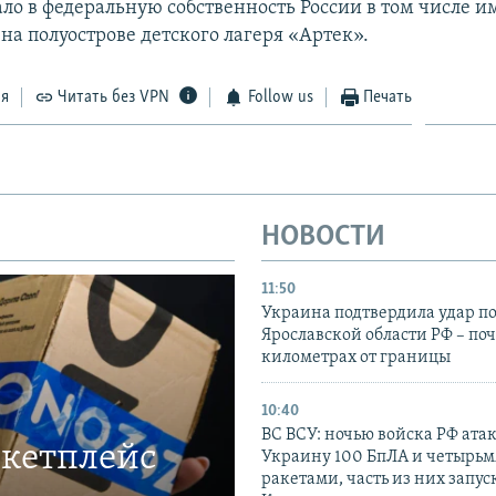
ло в федеральную собственность России в том числе 
на полуострове детского лагеря «Артек».
ся
Читать без VPN
Follow us
Печать
НОВОСТИ
11:50
Украина подтвердила удар по
Ярославской области РФ – поч
километрах от границы
10:40
ВС ВСУ: ночью войска РФ ата
ркетплейс
Украину 100 БпЛА и четырьм
ракетами, часть из них запус