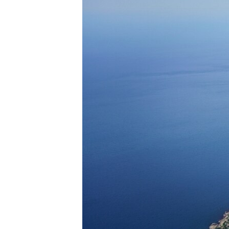
ПОБЕДИТЕЛЕЙ НЕ СУДЯТ?
КРЫМ.НЕПОКОРЕННЫЙ
ELIFBE
УКРАИНСКАЯ ПРОБЛЕМА КРЫМА