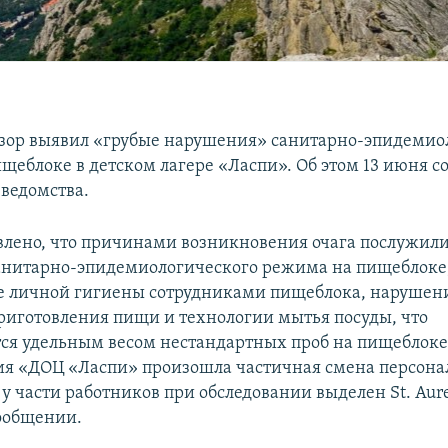
зор выявил «грубые нарушения» санитарно-эпидемио
щеблоке в детском лагере «Ласпи». Об этом 13 июня с
 ведомства.
влено, что причинами возникновения очага послужили
анитарно-эпидемиологического режима на пищеблоке
е личной гигиены сотрудниками пищеблока, нарушен
риготовления пищи и технологии мытья посуды, что
ся удельным весом нестандартных проб на пищеблоке.
ия «ДОЦ «Ласпи» произошла частичная смена персона
у части работников при обследовании выделен St. Aure
сообщении.