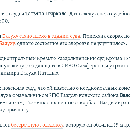
сила судья
Татьяна Пыркало
. Дата следующего судебно
:00.
я
Балуху стало плохо в здании суда
. Приехала скорая п
 Балуху
, однако состояние его здоровья не улучшилось.
одконтрольный Кремлю Раздольненский суд Крыма 15
шую жену голодающего в СИЗО Симферополя украинс
адимира Балуха
Наталью.
х
пояснила суду, что ей известно о неоднократных кон
луха с начальником ИВС Раздольненского района
Вал
 ее словам, Ткаченко постоянно оскорблял Владимира 
у признаку.
лжает
бессрочную голодовку
, которую он объявил 19 март