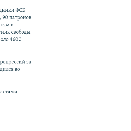
удники ФСБ
, 90 патронов
вным в
ения свободы
коло 4600
 репрессий за
дился во
ластями