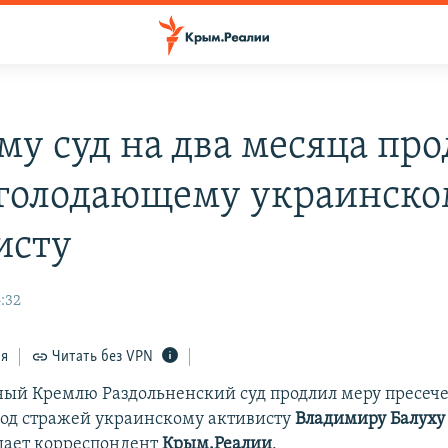
му суд на два месяца пр
 голодающему украинск
исту
:32
ся
Читать без VPN
ый Кремлю Раздольненский суд продлил меру пресече
од стражей украинскому активисту
Владимиру Балуху
щает корреспондент
Крым.Реалии
.