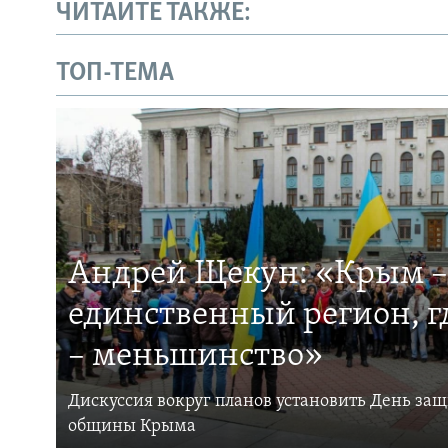
ЧИТАЙТЕ ТАКЖЕ:
ТОП-ТЕМА
Андрей Щекун: «Крым –
единственный регион, 
– меньшинство»
Дискуссия вокруг планов установить День за
общины Крыма