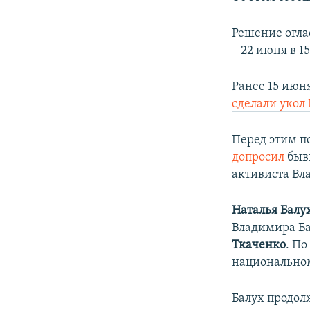
ПОБЕДИТЕЛЕЙ НЕ СУДЯТ?
КРЫМ.НЕПОКОРЕННЫЙ
Решение огла
– 22 июня в 15
ELIFBE
УКРАИНСКАЯ ПРОБЛЕМА КРЫМА
Ранее 15 июн
сделали укол​
Перед этим п
допросил
быв
активиста
Вл
Наталья Балу
Владимира Ба
Ткаченко
. По
национальном
Балух продо