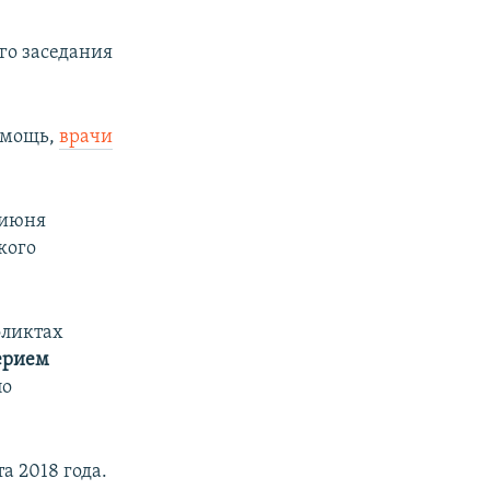
го заседания
омощь,
врачи
 июня
кого
фликтах
ерием
по
а 2018 года.