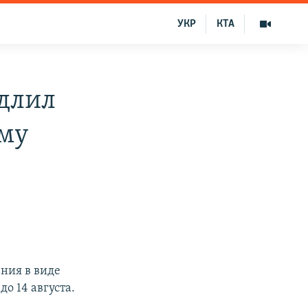
УКР
КТА
одлил
ому
ния в виде
до 14 августа.