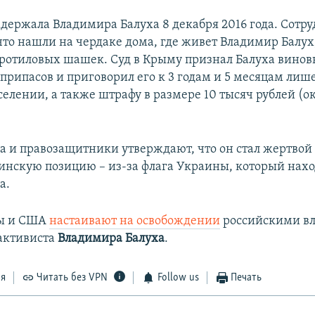
адержала Владимира Балуха 8 декабря 2016 года. Сотр
что нашли на чердаке дома, где живет Владимир Балух
тротиловых шашек. Суд в Крыму признал Балуха вино
припасов и приговорил его к 3 годам и 5 месяцам лиш
селении, а также штрафу в размере 10 тысяч рублей (о
а и правозащитники утверждают, что он стал жертвой
инскую позицию – из-за флага Украины, который нахо
а.
ы и США
настаивают на освобождении
российскими в
активиста
Владимира Балуха
.
ся
Читать без VPN
Follow us
Печать