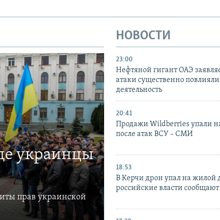
НОВОСТИ
23:00
Нефтяной гигант ОАЭ заявляе
атаки существенно повлияли 
деятельность
20:41
Продажи Wildberries упали н
после атак ВСУ – СМИ
где украинцы
18:53
В Керчи дрон упал на жилой 
российские власти сообщают
щиты прав украинской