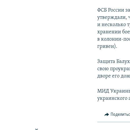
ФСБ России з
утверждали, 
и несколько 
хранении бое
в колонии-по
гривен).
Защита Балух
свою проукра
дворе его дом
МИД Украин
украинского 
Поделить