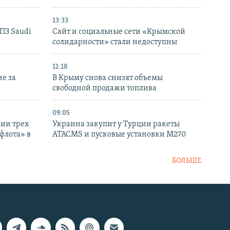
13:33
НПЗ Saudi
Сайт и социальные сети «Крымской
солидарности» стали недоступны
11:18
е за
В Крыму снова снизят объемы
свободной продажи топлива
09:05
нии трех
Украина закупит у Турции ракеты
флота» в
ATACMS и пусковые установки M270
БОЛЬШЕ