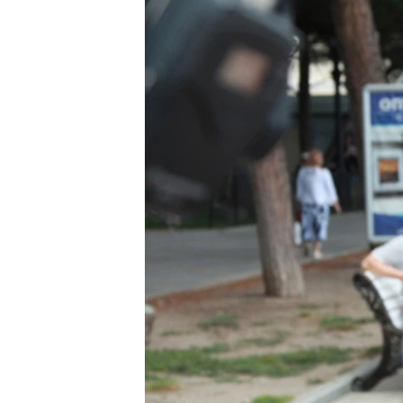
ПОБЕДИТЕЛЕЙ НЕ СУДЯТ?
КРЫМ.НЕПОКОРЕННЫЙ
ELIFBE
УКРАИНСКАЯ ПРОБЛЕМА КРЫМА