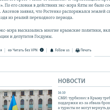
. По его словам в действиях экс-мэра Ялты не было со
. Аксенов заявил, что Ростенко распоряжался землей с
ходя из реалий переходного периода.
экс-мэра высказались многие крымские политики, вк
ации и депутатов Госдумы.
ся
Читать без VPN
Follow us
Печать
НОВОСТИ
16:10
СМИ: турбизнес в Крыму тре
поддержки из-за обвала бро
а туристы не могут вернуть д