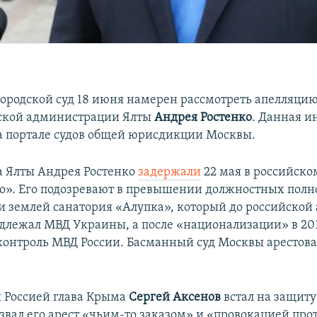
ородской суд 18 июня намерен рассмотреть апелляцию 
ской администрации Ялты
Андрея Ростенко
. Данная 
 портале судов общей юрисдикции Москвы.
 Ялты Андрея Ростенко
задержали
22 мая в российско
». Его подозревают в превышении должностных пол
 землей санатория «Алупка», который до российской
лежал МВД Украины, а после «национализации» в 201
контроль МВД России. Басманный суд Москвы арестова
 Россией глава Крыма
Сергей Аксенов
встал на защит
азвал его арест «чьим-то заказом» и «провокацией про