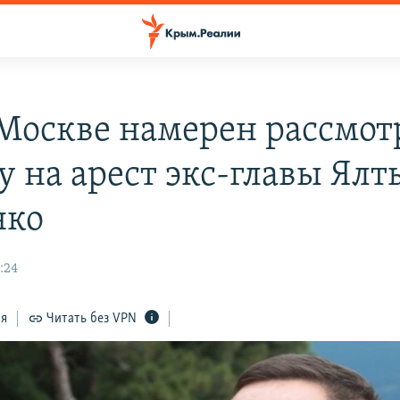
 Москве намерен рассмот
у на арест экс-главы Ялт
нко
:24
ся
Читать без VPN