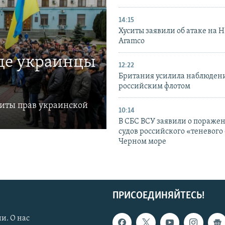
14:15
Хуситы заявили об атаке на 
Aramco
где украинцы
12:22
Британия усилила наблюдени
российским флотом
щиты прав украинской
10:14
В СБС ВСУ заявили о пораже
судов российского «теневого 
Черном море
ПРИСОЕДИНЯЙТЕСЬ!
и. О нас