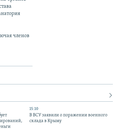
става
анатория
лючая членов
15:10
бует
В ВСУ заявили о поражении военного
нирований,
склада в Крыму
еньги