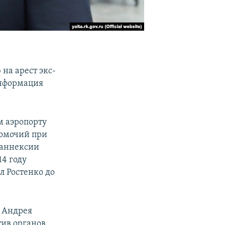
на арест экс-
информация
м аэропорту
номочий при
 аннексии
4 году
л Ростенко до
у Андрея
тив органов