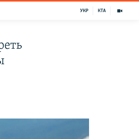
УКР
КТА
реть
ы