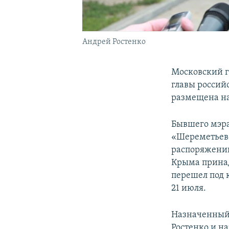
Андрей Ростенко
Московский г
главы россий
размещена на
Бывшего мэра
«Шереметьево
распоряжении
Крыма принад
перешел под 
21 июля.
Назначенный
Ростенко и н