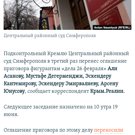
ПРИСОЕДИНЯЙТЕСЬ!
ПОБЕДИТЕЛЕЙ НЕ СУДЯТ?
КРЫМ.НЕПОКОРЕННЫЙ
ELIFBE
Центральный районный суд Симферополя
УКРАИНСКАЯ ПРОБЛЕМА КРЫМА
Все сайты RFE/RL
Подконтрольный Кремлю Центральный районный
суд Симферополя в третий раз перенес оглашение
приговора фигурантам «дела 26 февраля»​
Али
Асанову, Мустафе Дегерменджи, Эскендеру
Кантемирову, Эскендеру Эмирвалиеву, Арсену
Юнусову
, сообщает корреспондент
Крым.Реалии.
Следующее заседание назначено на 10 утра 19
июня.
Оглашение приговора​ по этому делу ​
переносил
и