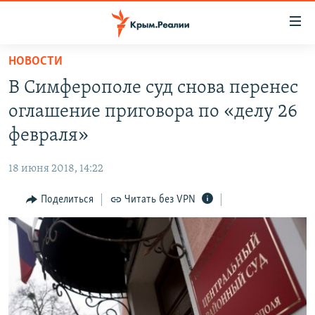
Доступность
ссылки
Вернуться
НОВОСТИ
к
НОВОСТИ
В Симферополе суд снова перенес
основному
СПЕЦПРОЕКТЫ
содержанию
оглашение приговора по «делу 26
ВОДА
Вернутся
ГРУЗ 200
февраля»
к
ИСТОРИЯ
КАРТА ВОЕННЫХ ОБЪЕКТОВ КРЫМА
главной
18 июня 2018, 14:22
ЕЩЕ
11 ЛЕТ ОККУПАЦИИ КРЫМА. 11 ИСТОРИЙ СОПРОТИВЛЕНИЯ
навигации
Вернутся
Поделиться
Читать без VPN
РАДІО СВОБОДА
ИНТЕРАКТИВ
к
КАК ОБОЙТИ БЛОКИРОВКУ
ИНФОГРАФИКА
поиску
ТЕЛЕПРОЕКТ КРЫМ.РЕАЛИИ
Українською
СОВЕТЫ ПРАВОЗАЩИТНИКОВ
Qırımtatar
ПРОПАВШИЕ БЕЗ ВЕСТИ