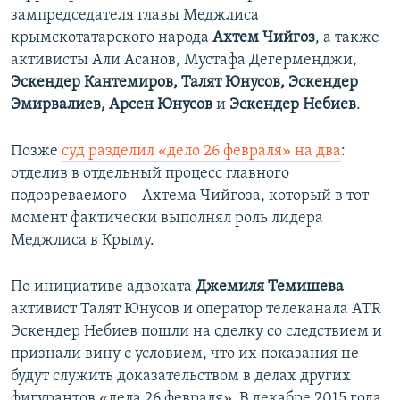
зампредседателя главы Меджлиса
крымскотатарского народа
Ахтем Чийгоз
, а также
активисты Али Асанов, Мустафа Дегерменджи,
Эскендер Кантемиров, Талят Юнусов, Эскендер
Эмирвалиев, Арсен Юнусов
и
Эскендер Небиев
.
Позже
суд разделил «дело 26 февраля» на два
:
отделив в отдельный процесс главного
подозреваемого – Ахтема Чийгоза, который в тот
момент фактически выполнял роль лидера
Меджлиса в Крыму.
По инициативе адвоката
Джемиля Темишева
активист Талят Юнусов и оператор телеканала ATR
Эскендер Небиев пошли на сделку со следствием и
признали вину с условием, что их показания не
будут служить доказательством в делах других
фигурантов «дела 26 февраля». В декабре 2015 года