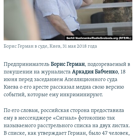
ПРИСОЕДИНЯЙТЕСЬ!
ПОБЕДИТЕЛЕЙ НЕ СУДЯТ?
КРЫМ.НЕПОКОРЕННЫЙ
ELIFBE
УКРАИНСКАЯ ПРОБЛЕМА КРЫМА
Все сайты RFE/RL
Борис Герман в суде, Киев, 31 мая 2018 года
Предприниматель
Борис Герман
, подозреваемый в
покушении на журналиста
Аркадия Бабченко
, 18
июня перед заседанием Апелляционного суда
Киева о его аресте рассказал медиа свою версию
событий, которые ему инкриминируют.
По его словам, российская сторона предоставила
ему в мессенджере «Сигнал» фотокопию так
называемого расстрельного списка на двух листах.
В списке, как утверждает Герман, было 47 человек,