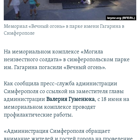
ПРИСОЕДИНЯЙТЕСЬ!
ПОБЕДИТЕЛЕЙ НЕ СУДЯТ?
КРЫМ.НЕПОКОРЕННЫЙ
Мемориал «Вечный огонь» в парке имени Гагарина в
ELIFBE
Симферополе
УКРАИНСКАЯ ПРОБЛЕМА КРЫМА
Все сайты RFE/RL
На мемориальном комплексе «Могила
неизвестного солдата» в симферопольском парке
им. Гагарина погасили «Вечный огонь».
Как сообщила пресс-служба администрации
Симферополя со ссылкой на заместителя главы
администрации
Валерия Гуменюка
, с 18 июня на
мемориальном комплексе проводят
профилактические работы.
«Администрация Симферополя обращает
внимание жителей и гостей города на проведение