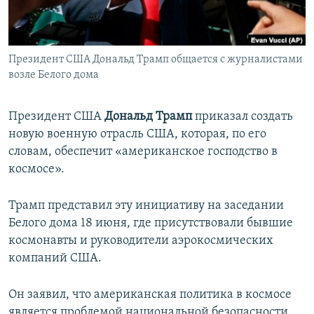
ПРИСОЕДИНЯЙТЕСЬ!
ПОБЕДИТЕЛЕЙ НЕ СУДЯТ?
КРЫМ.НЕПОКОРЕННЫЙ
Президент США Дональд Трамп общается с журналистами
ELIFBE
возле Белого дома
УКРАИНСКАЯ ПРОБЛЕМА КРЫМА
Все сайты RFE/RL
Президент США
Дональд Трамп
приказал создать
новую военную отрасль США, которая, по его
словам, обеспечит «американское господство в
космосе».
Трамп представил эту инициативу на заседании
Белого дома 18 июня, где присутствовали бывшие
космонавты и руководители аэрокосмических
компаний США.
Он заявил, что американская политика в космосе
является проблемой национальной безопасности,