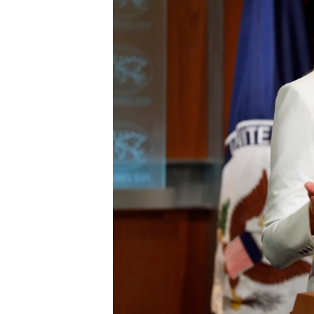
ПОБЕДИТЕЛЕЙ НЕ СУДЯТ?
КРЫМ.НЕПОКОРЕННЫЙ
ELIFBE
УКРАИНСКАЯ ПРОБЛЕМА КРЫМА