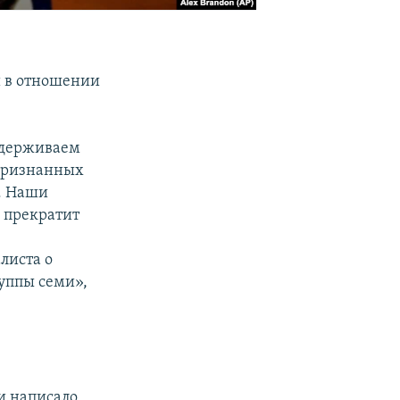
и в отношении
ддерживаем
 признанных
. Наши
е прекратит
листа о
уппы семи»,
и написало,