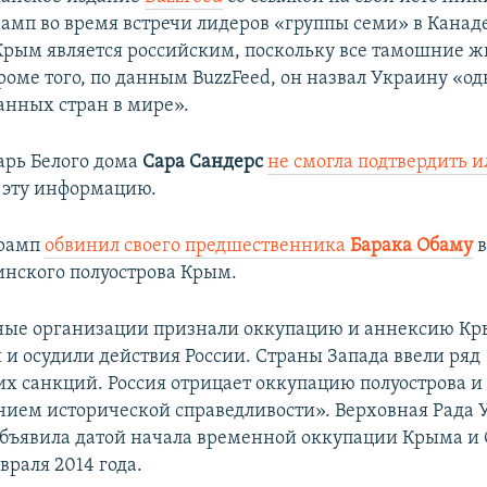
рамп во время встречи лидеров «группы семи» в Канад
«Крым является российским, поскольку все тамошние ж
роме того, по данным BuzzFeed, он назвал Украину «о
нных стран в мире».​
арь Белого дома
Сара Сандерс
не смогла подтвердить и
эту информацию.
Трамп
обвинил своего предшественника
Барака Обаму
инского полуострова Крым.
ые организации признали оккупацию и аннексию К
и осудили действия России. Страны Запада ввели ряд
х санкций. Россия отрицает оккупацию полуострова и 
нием исторической справедливости». Верховная Рада
бъявила датой начала временной оккупации Крыма и 
враля 2014 года.