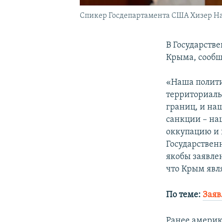
Спикер Госдепартамента США Хизер Н
В Государств
Крыма, сооб
«Наша полит
территориаль
границ, и на
санкции – на
оккупацию и 
Государстве
якобы заявл
что Крым явл
По теме:
Заяв
Ранее амери