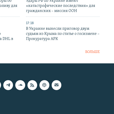
оры об
Удары РФ по Украине имеют
оливу для
«катастрофические последствия» для
гражданских – миссия ООН
17:18
В Украине вынесли приговор двум
о
судьям из Крыма по статье о госизмене –
а DHL в
Прокуратура АРК
БОЛЬШЕ