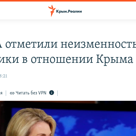
 отметили неизменност
ики в отношении Крыма
8:21
ся
Читать без VPN