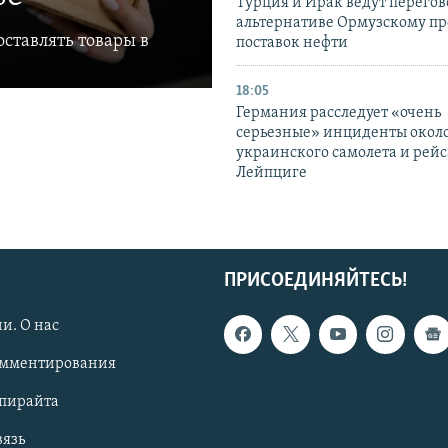
Турция и Ирак ведут перегов
альтернативе Ормузскому пр
ставлять товары в
поставок нефти
18:05
Германия расследует «очень
серьезные» инциденты окол
украинского самолета и рейс
Лейпциге
ПРИСОЕДИНЯЙТЕСЬ!
и. О нас
омментирования
опирайта
вязь