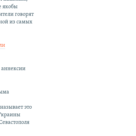
е якобы
ители говорят
дной из самых
ли
в аннексии
рыма
называет это
 Украины
Севастополя