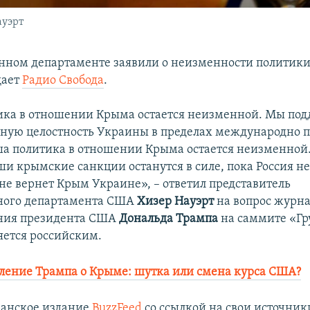
ауэрт
енном департаменте заявили о неизменности политик
щает
Радио Свобода
.
ика в отношении Крыма остается неизменной. Мы по
ную целостность Украины в пределах международно
ша политика в отношении Крыма остается неизменной
ши крымские санкции останутся в силе, пока Россия н
не вернет Крым Украине», – ответил представитель
нного департамента США
Хизер Науэрт
на вопрос журна
ения президента США
Дональда Трампа
на саммите «Гр
яется российским.
ление Трампа о Крыме: шутка или смена курса США?
канское издание
BuzzFeed
со ссылкой на свои источник