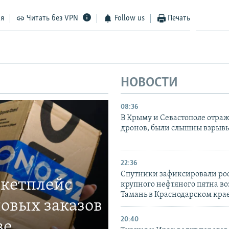
ся
Читать без VPN
Follow us
Печать
НОВОСТИ
08:36
В Крыму и Севастополе отраж
дронов, были слышны взрыв
22:36
Спутники зафиксировали ро
ркетплейс
крупного нефтяного пятна во
Тамань в Краснодарском кра
овых заказов
20:40
ве