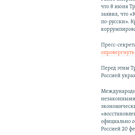
что 8 июня Т
заявил, что 
по-русски». К
коррумпирова
Пресс-секрет
опровергнуть
Перед этим 
Россией укра
Международн
незаконными 
экономически
«восстановле
официально о
Россией 20 фе