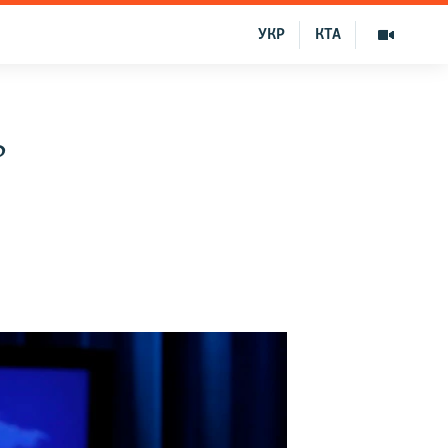
УКР
КТА
ь