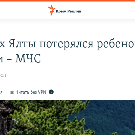
ах Ялты потерялся ребено
и – МЧС
:51
ся
Читать без VPN