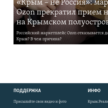
«Крым – не Россия»: ма
Ozon прекратил прием н
на Крымском полуостро
Российский маркетплейс Ozon отказывается до
Крым? В чем причина?
ПОДДЕРЖКА
ИНФО
Українською
Присылайте свои видео и фото
Крым.Реали