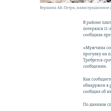
Вершина Ай-Петри, иллюстрационное 
В районе пла
потерялся 11
сообщила пре
«Мужчина соо
прогулку на п
Требуется ср
сообщении.
Как сообщает
обнаружен в р
сообщил об и
По данным сп