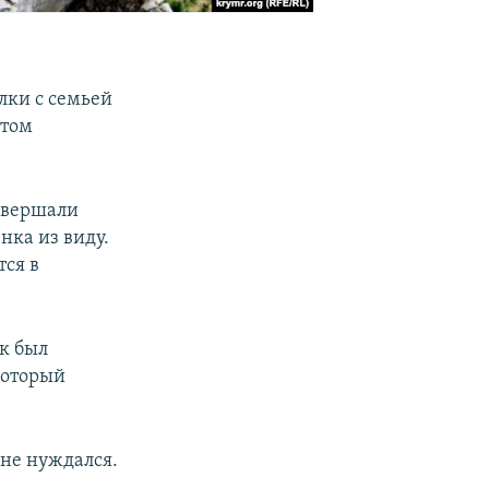
лки с семьей
этом
совершали
нка из виду.
тся в
ок был
который
не нуждался.