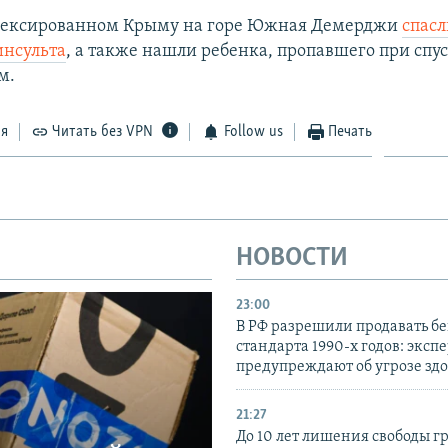
ннексированном Крыму на горе Южная Демерджи
спас
инсульта
, а также нашли ребенка, пропавшего при спус
м.
ся
Читать без VPN
Follow us
Печать
НОВОСТИ
23:00
В РФ разрешили продавать б
стандарта 1990-х годов: эксп
предупреждают об угрозе зд
21:27
До 10 лет лишения свободы г