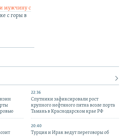
ли мужчину с
ке с горы в
22:36
ензин
Спутники зафиксировали рост
ерты
крупного нефтяного пятна возле порта
оровью
Тамань в Краснодарском крае РФ
20:40
розит
Турция и Ирак ведут переговоры об