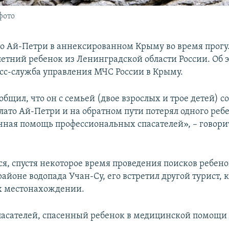
фото
то Ай-Петри в аннексированном Крыму во время прогу
-летний ребенок из Ленинградской области России. Об 
сс-служба управления МЧС России в Крыму.
бщил, что он с семьей (двое взрослых и трое детей) 
лато Ай-Петри и на обратном пути потерял одного ребе
очная помощь профессиональных спасателей», – говори
ся, спустя некоторое время проведения поисков ребен
айоне водопада Учан-Су, его встретил другой турист, 
х местонахождении.
асателей, спасенный ребенок в медицинской помощи 