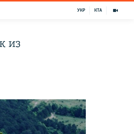
УКР
КТА
к из