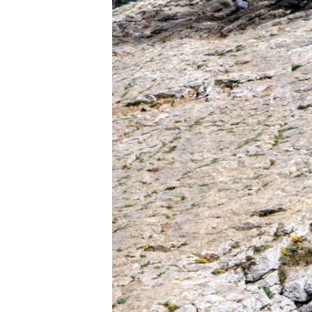
ПОБЕДИТЕЛЕЙ НЕ СУДЯТ?
КРЫМ.НЕПОКОРЕННЫЙ
ELIFBE
УКРАИНСКАЯ ПРОБЛЕМА КРЫМА