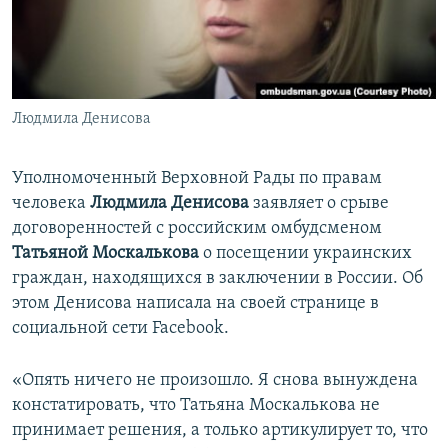
ПРИСОЕДИНЯЙТЕСЬ!
ПОБЕДИТЕЛЕЙ НЕ СУДЯТ?
КРЫМ.НЕПОКОРЕННЫЙ
ELIFBE
Людмила Денисова
УКРАИНСКАЯ ПРОБЛЕМА КРЫМА
Все сайты RFE/RL
Уполномоченный Верховной Рады по правам
человека
Людмила Денисова
заявляет о срыве
договоренностей с российским омбудсменом
Татьяной Москалькова
о посещении украинских
граждан, находящихся в заключении в России. Об
этом Денисова написала на своей странице в
социальной сети Facebook.
«Опять ничего не произошло. Я снова вынуждена
констатировать, что Татьяна Москалькова не
принимает решения, а только артикулирует то, что