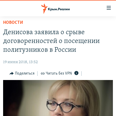
Доступность
ссылки
Вернуться
НОВОСТИ
к
НОВОСТИ
Денисова заявила о срыве
основному
СПЕЦПРОЕКТЫ
содержанию
договоренностей о посещении
ВОДА
Вернутся
ГРУЗ 200
политузников в России
к
ИСТОРИЯ
КАРТА ВОЕННЫХ ОБЪЕКТОВ КРЫМА
главной
19 июня 2018, 13:52
ЕЩЕ
11 ЛЕТ ОККУПАЦИИ КРЫМА. 11 ИСТОРИЙ СОПРОТИВЛЕНИЯ
навигации
Вернутся
Поделиться
Читать без VPN
РАДІО СВОБОДА
ИНТЕРАКТИВ
к
КАК ОБОЙТИ БЛОКИРОВКУ
ИНФОГРАФИКА
поиску
ТЕЛЕПРОЕКТ КРЫМ.РЕАЛИИ
Українською
СОВЕТЫ ПРАВОЗАЩИТНИКОВ
Qırımtatar
ПРОПАВШИЕ БЕЗ ВЕСТИ