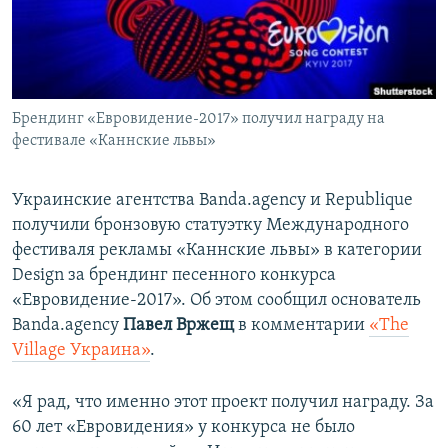
ПРИСОЕДИНЯЙТЕСЬ!
ПОБЕДИТЕЛЕЙ НЕ СУДЯТ?
КРЫМ.НЕПОКОРЕННЫЙ
ELIFBE
Брендинг «Евровидение-2017» получил награду на
УКРАИНСКАЯ ПРОБЛЕМА КРЫМА
фестивале «Каннские львы»
Все сайты RFE/RL
Украинские агентства Banda.agency и Republique
получили бронзовую статуэтку Международного
фестиваля рекламы «Каннские львы» в категории
Design за брендинг песенного конкурса
«Евровидение-2017». Об этом сообщил основатель
Banda.agency
Павел Вржещ
в комментарии
«The
Village Украина»
.
«Я рад, что именно этот проект получил награду. За
60 лет «Евровидения» у конкурса не было