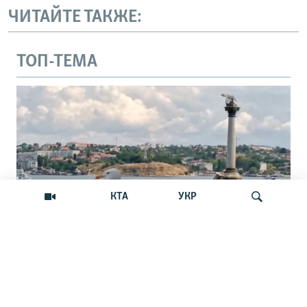
ЧИТАЙТЕ ТАКЖЕ:
ТОП-ТЕМА
КТА
УКР
В Севастополе обещают закрыть путь с
Искать
моря украинским БпЛА. Реально ли
это?