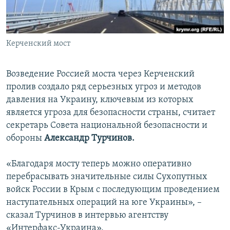
ПРИСОЕДИНЯЙТЕСЬ!
ПОБЕДИТЕЛЕЙ НЕ СУДЯТ?
КРЫМ.НЕПОКОРЕННЫЙ
Керченский мост
ELIFBE
УКРАИНСКАЯ ПРОБЛЕМА КРЫМА
Возведение Россией моста через Керченский
Все сайты RFE/RL
пролив создало ряд серьезных угроз и методов
давления на Украину, ключевым из которых
является угроза для безопасности страны, считает
секретарь Совета национальной безопасности и
обороны
Александр Турчинов.
«Благодаря мосту теперь можно оперативно
перебрасывать значительные силы Сухопутных
войск России в Крым с последующим проведением
наступательных операций на юге Украины», –
сказал Турчинов в интервью агентству
«Интерфакс-Украина».