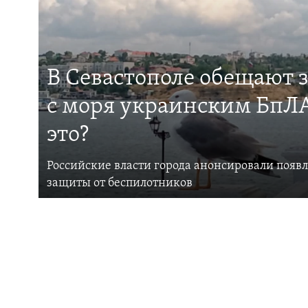
В Севастополе обещают 
с моря украинским БпЛА
это?
Российские власти города анонсировали появ
защиты от беспилотников