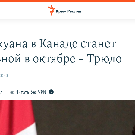
уана в Канаде станет
ьной в октябре – Трюдо
3:33
ся
Читать без VPN