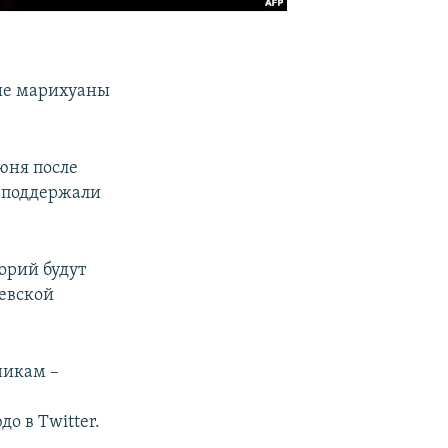
ние марихуаны
юня после
о поддержали
орий будут
левской
никам –
и
о в Twitter.