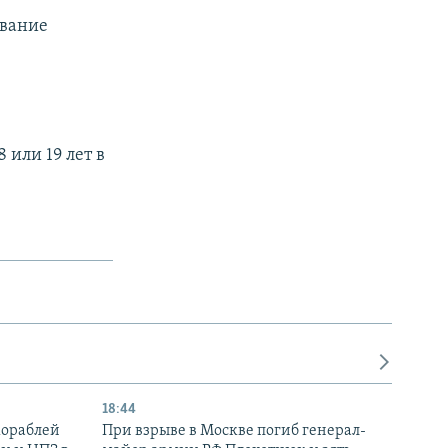
ование
 или 19 лет в
18:44
кораблей
При взрыве в Москве погиб генерал-