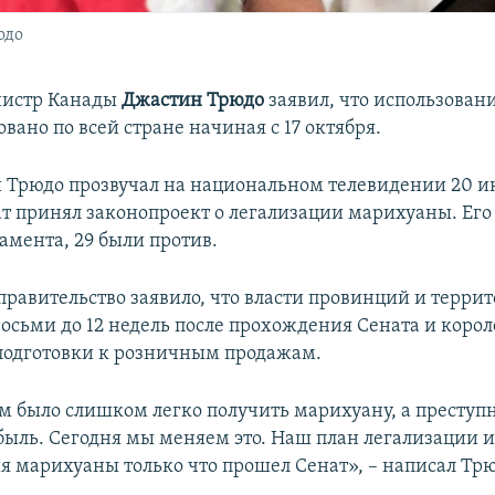
юдо
истр Канады
Джастин Трюдо
заявил, что использова
овано по всей стране начиная с 17 октября.
Трюдо прозвучал на национальном телевидении 20 и
нат принял законопроект о легализации марихуаны. Ег
амента, 29 были против.
правительство заявило, что власти провинций и террит
восьми до 12 недель после прохождения Сената и коро
подготовки к розничным продажам.
 было слишком легко получить марихуану, а преступ
быль. Сегодня мы меняем это. Наш план легализации 
я марихуаны только что прошел Сенат», – написал Трюд