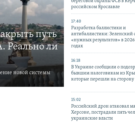
береговой охраны ФСБ в Керч
российском Ярославле
17:40
Разработка баллистики и
закрыть путь
антибаллистики: Зеленский
«нужных результатов» в 2026
. Реально ли
годах
16:18
В Украине сообщили о подоз
ление новой системы
бывшим налоговикам из Кры
которые перешли на сторону
15:02
Российский дрон атаковал м
Херсоне, пострадали пять чел
украинские власти