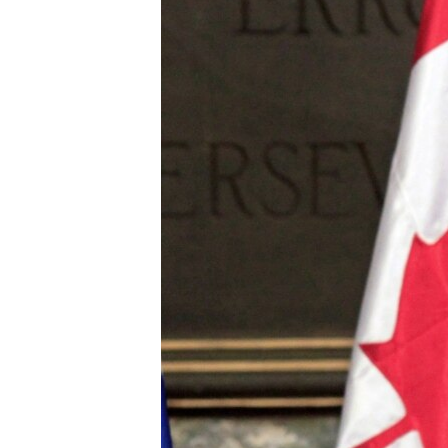
ПОБЕДИТЕЛЕЙ НЕ СУДЯТ?
КРЫМ.НЕПОКОРЕННЫЙ
ELIFBE
УКРАИНСКАЯ ПРОБЛЕМА КРЫМА