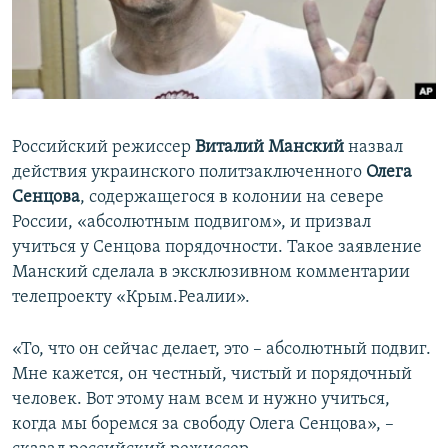
ПРИСОЕДИНЯЙТЕСЬ!
ПОБЕДИТЕЛЕЙ НЕ СУДЯТ?
КРЫМ.НЕПОКОРЕННЫЙ
ELIFBE
УКРАИНСКАЯ ПРОБЛЕМА КРЫМА
Российский режиссер
Виталий Манский
назвал
Все сайты RFE/RL
действия украинского политзаключенного
Олега
Сенцова
, содержащегося в колонии на севере
России, «абсолютным подвигом», и призвал
учиться у Сенцова порядочности. Такое заявление
Манский сделала в эксклюзивном комментарии
телепроекту «Крым.Реалии».
«То, что он сейчас делает, это – абсолютный подвиг.
Мне кажется, он честный, чистый и порядочный
человек. Вот этому нам всем и нужно учиться,
когда мы боремся за свободу Олега Сенцова», –