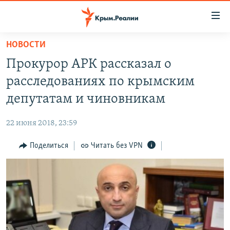
Доступность
ссылки
Вернуться
НОВОСТИ
к
НОВОСТИ
Прокурор АРК рассказал о
основному
СПЕЦПРОЕКТЫ
содержанию
расследованиях по крымским
ВОДА
Вернутся
ГРУЗ 200
депутатам и чиновникам
к
ИСТОРИЯ
КАРТА ВОЕННЫХ ОБЪЕКТОВ КРЫМА
главной
22 июня 2018, 23:59
ЕЩЕ
11 ЛЕТ ОККУПАЦИИ КРЫМА. 11 ИСТОРИЙ СОПРОТИВЛЕНИЯ
навигации
Вернутся
Поделиться
Читать без VPN
РАДІО СВОБОДА
ИНТЕРАКТИВ
к
КАК ОБОЙТИ БЛОКИРОВКУ
ИНФОГРАФИКА
поиску
ТЕЛЕПРОЕКТ КРЫМ.РЕАЛИИ
Українською
СОВЕТЫ ПРАВОЗАЩИТНИКОВ
Qırımtatar
ПРОПАВШИЕ БЕЗ ВЕСТИ