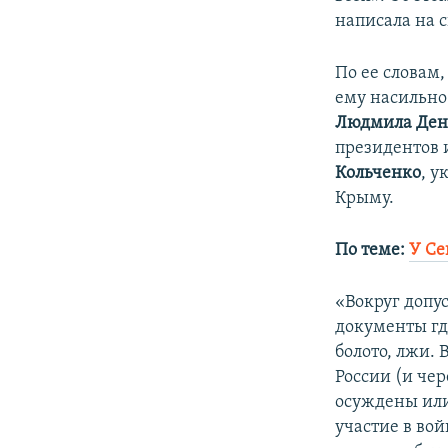
ПОБЕДИТЕЛЕЙ НЕ СУДЯТ?
написала на с
КРЫМ.НЕПОКОРЕННЫЙ
По ее словам,
ELIFBE
ему насильно
УКРАИНСКАЯ ПРОБЛЕМА КРЫМА
Людмила Ден
президентов 
Кольченко
, 
Крыму.
По теме:
У Се
«Вокруг допу
документы гд
болото, лжи.
России (и че
осуждены или
участие в во