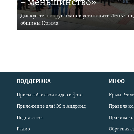
– меньшинство»
Дискуссия вокруг планов установить День за
общины Крыма
ПОДДЕРЖКА
ИНФО
Українською
Присылайте свои видео и фото
Крым.Реали
Qırımtatar
Приложение для iOS и Андроид
Правила к
Подписаться
Правила к
ПРИСОЕДИНЯЙТЕСЬ!
Радио
Обратная с