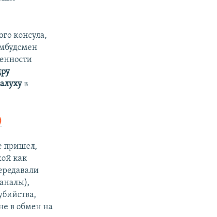
ого консула,
омбудсмен
ренности
дру
алуху
в
)
е пришел,
кой как
передавали
аналы),
убийства,
не в обмен на