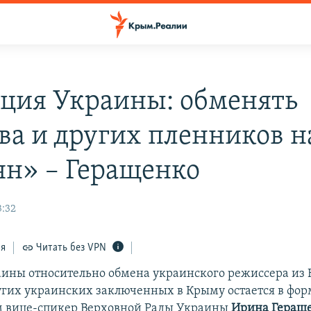
ция Украины: обменять
ва и других пленников н
ян» – Геращенко
3:32
ся
Читать без VPN
ины относительно обмена украинского режиссера из
гих украинских заключенных в Крыму остается в фор
ом вице-спикер Верховной Рады Украины
Ирина Геращ