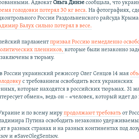
рованными. Адвокат
Ольга Динзе
сообщала, что украи
ремя голодовки потерял 30 кг веса.
На фотографиях, сд
дконтрольного России Раздольненского райсуда Крыма
адимир Балух сильно потерял в весе.
опейский парламент
призвал Россию немедленно освобо
политических пленников,
которые были незаконно за
 заключены в тюрьму.
 России украинский режиссер Олег Сенцов 14 мая
объ
олодовку
с требованием освободить всех украинских
нных, которые находятся в российских тюрьмах. 31 м
нтересует обмен», ведь он ​– «человек, который идет до
Украине и по всему миру
продолжают требовать
от Рос
ладимира Путина освободить незаконно удерживаемы
ят в разных странах и на разных континентах под лоз
sov и #SaveOlegSentsov.