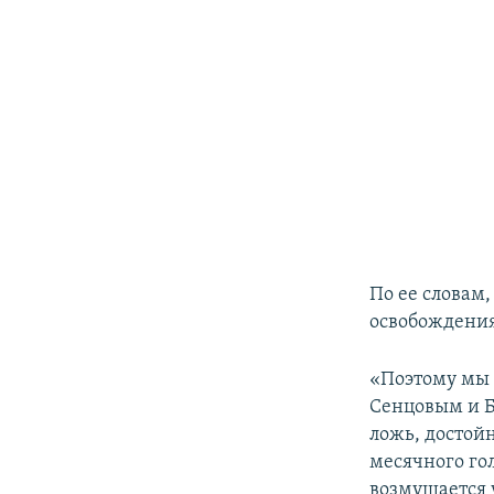
По ее словам
освобождения
«Поэтому мы и
Сенцовым и Б
ложь, достойн
месячного гол
возмущается 