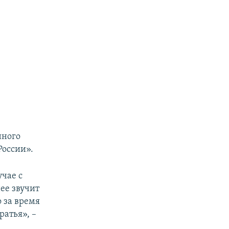
нного
России».
учае с
ее звучит
о за время
ратья», –