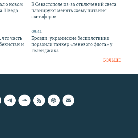
ал о новом
В Севастополе из-за отключений света
ка Шведа
планируют менять схему питания
светофоров
09:41
 что часть
Бровди: украинские беспилотники
збекистан и
поразили танкер «теневого флота» у
Геленджика
БОЛЬШЕ