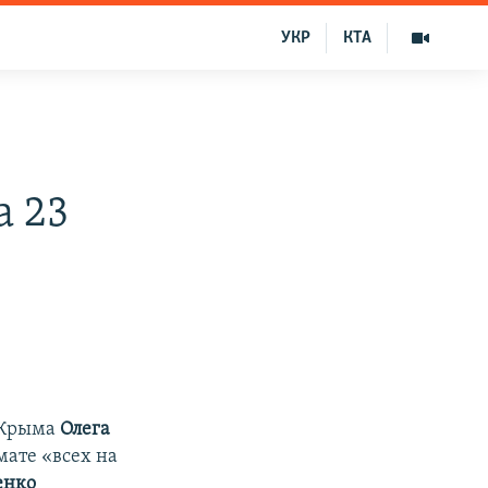
УКР
КТА
а 23
 Крыма
Олега
мате «всех на
енко