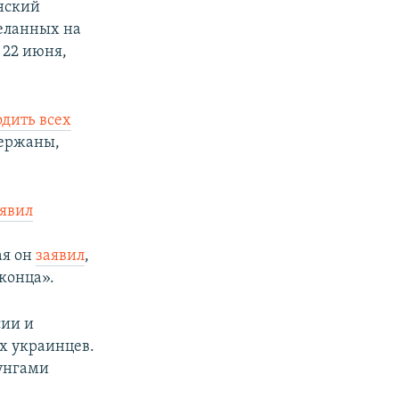
нский
еланных на
 22 июня,
дить всех
держаны,
явил
ая он
заявил
,
 конца».
сии и
х украинцев.
унгами​