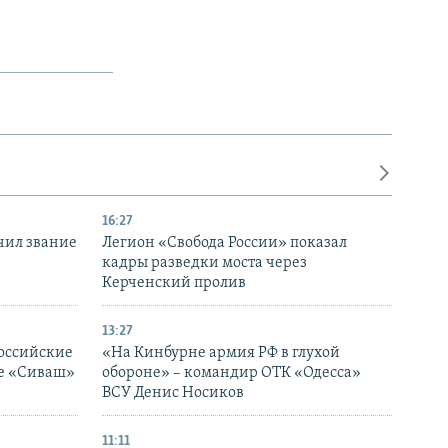
16:27
чил звание
Легион «Свобода России» показал
кадры разведки моста через
Керченский пролив
13:27
оссийские
«На Кинбурне армия РФ в глухой
ке «Сиваш»
обороне» – командир ОТК «Одесса»
ВСУ Денис Носиков
11:11