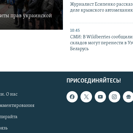
Журналист Есипенко рассказ
деле крымского автомехани
щиты прав украинской
10:45
СМИ: В Wildberries сообщили,
складов могут перенести в У
Беларусь
ПРИСОЕДИНЯЙТЕСЬ!
и. О нас
омментирования
опирайта
вязь