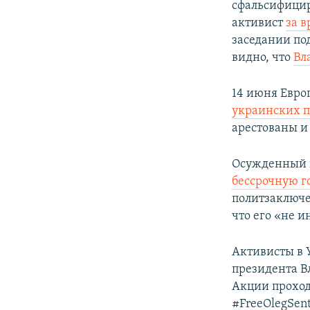
сфальсифици
активист
за в
заседании по
видно, что
Вл
14 июня Евр
украинских 
арестованы и
Осужденный в
бессрочную г
политзаключе
что его «не и
Активисты в 
президента В
Акции проход
#FreeOlegSent