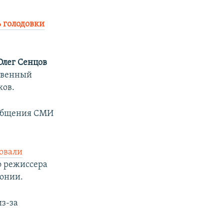
 голодовки
Олег Сенцов
твенный
ков.
ообщения СМИ
овали
о режиссера
лонии.
из-за