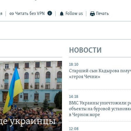
ся
Читать без VPN
Follow us
Печать
НОВОСТИ
18:10
Старший сын Кадырова полу
«героя Чечни»
14:18
ВМС Украины уничтожили р
объекты на буровой установ
в Черном море
где украинцы
12:08