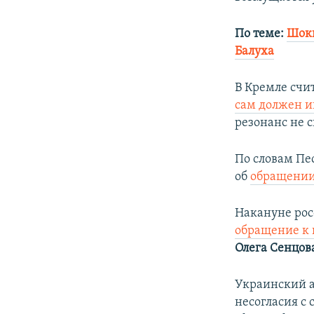
По теме:
Шоки
Балуха
В Кремле счи
сам должен и
резонанс не с
По словам Пе
об
обращении 
Накануне рос
обращение к 
Олега Сенцов
Украинский а
несогласия с