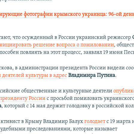
рующие фотографии крымского украинца: 96-ой день
тают, что осужденный в России украинский режиссер
нициировать решение вопроса о помиловании
, общес
пособен повлиять на этот процесс, заявлял 19 июня Пес
скова, в администрации президента России видели с
деятелей культуры в адрес
Владимира Путина
.
сийские общественные и культурные деятели
опублик
президенту России
с просьбой помиловать украинског
а
, который с 14 мая держит голодовку в российской ко
ктивист в Крыму Владимир Балух
голодает
с 19 марта 
 судебными преследованиями, которые называет