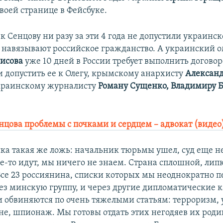
воей странице в Фейсбуке.
 к Сенцову ни разу за эти 4 года не допустили украинск
 навязывают российское гражданство. А украинский 
исова
уже 10 дней в России требует выполнить догово
и допустить ее к Олегу, крымскому анархисту
Алексан
украинскому журналисту
Роману Сущенко, Владимиру Б
нцова проблемы с почками и сердцем – адвокат (видео
ска такая же ложь: начальник тюрьмы ушел, суд еще н
е-то идут, мы ничего не знаем. Страна сплошной, лип
 Все 23 россиянина, списки которых мы неоднократно 
рез минскую группу, и через другие дипломатические к
 обвиняются по очень тяжелыми статьям: терроризм, 
йне, шпионаж. Мы готовы отдать этих негодяев их роди