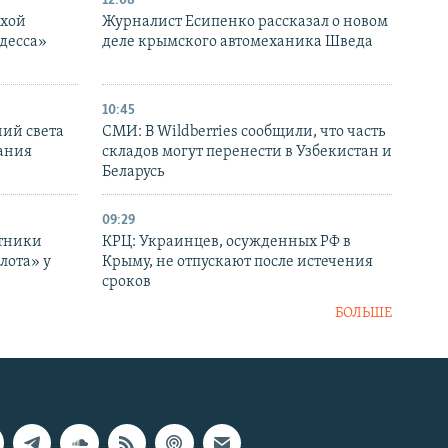
12:08
ухой
Журналист Есипенко рассказал о новом
десса»
деле крымского автомеханика Шведа
10:45
ний света
СМИ: В Wildberries сообщили, что часть
ания
складов могут перенести в Узбекистан и
Беларусь
09:29
отники
КРЦ: Украинцев, осужденных РФ в
лота» у
Крыму, не отпускают после истечения
сроков
БОЛЬШЕ