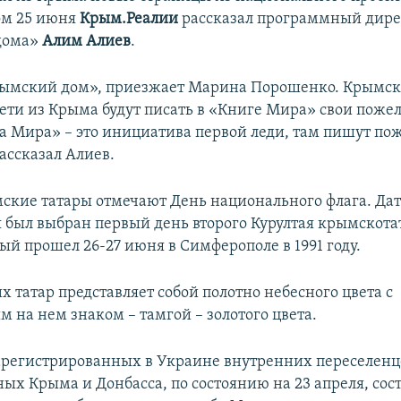
ом 25 июня
Крым.Реалии
рассказал программный дире
дома»
Алим Алиев
.
рымский дом», приезжает Марина Порошенко. Крымск
ети из Крыма будут писать в «Книге Мира» свои поже
а Мира» – это инициатива первой леди, там пишут по
ассказал Алиев.
ские татары отмечают День национального флага. Да
 был выбран первый день второго Курултая крымскота
ый прошел 26-27 июня в Симферополе в 1991 году.
х татар представляет собой полотно небесного цвета с
 на нем знаком – тамгой – золотого цвета.
арегистрированных в Украине внутренних переселенц
ых Крыма и Донбасса, по состоянию на 23 апреля, сост