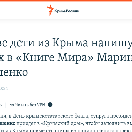
ве дети из Крыма напишу
х в «Книге Мира» Мари
шенко
0:34
ся
Читать без VPN
юня, в День крымскотатарского флага, супруга презид
ошенко
приедет в «Крымский дом», чтобы заполнить в
и из Крыма новые страницы из национального проект