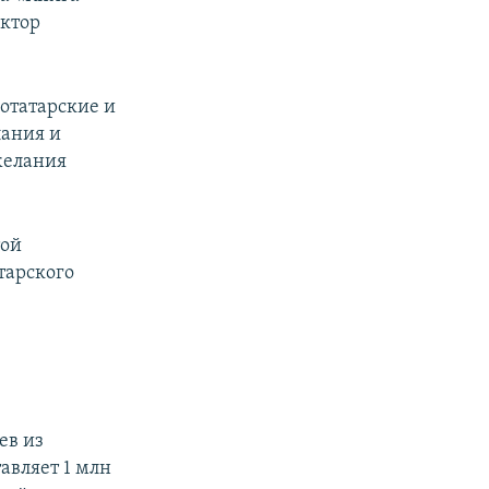
ктор
отатарские и
лания и
желания
той
тарского
ев из
авляет 1 млн