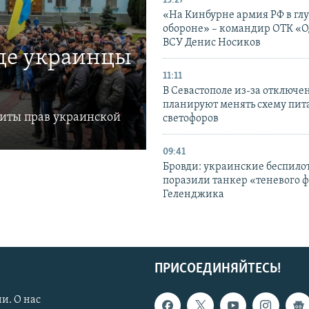
13:27
«На Кинбурне армия РФ в гл
обороне» – командир ОТК «О
ВСУ Денис Носиков
где украинцы
11:11
В Севастополе из-за отключе
планируют менять схему пит
щиты прав украинской
светофоров
09:41
Бровди: украинские беспил
поразили танкер «теневого ф
Геленджика
ПРИСОЕДИНЯЙТЕСЬ!
и. О нас