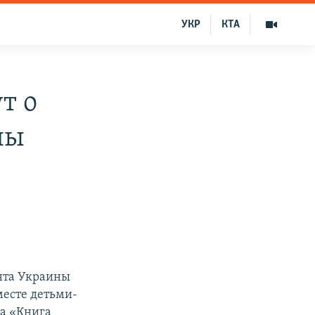
УКР
КТА
т о
ны
ента Украины
месте детьми-
а «Книга