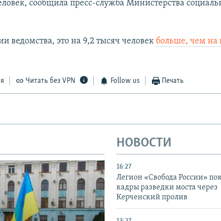
 человек, сообщила пресс-служба Министерства социал
и ведомства, это на 9,2 тысяч человек
больше, чем на 
ся
Читать без VPN
Follow us
Печать
НОВОСТИ
16:27
Легион «Свобода России» по
кадры разведки моста через
Керченский пролив