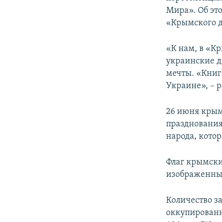
ПОБЕДИТЕЛЕЙ НЕ СУДЯТ?
Мира». Об эт
КРЫМ.НЕПОКОРЕННЫЙ
«Крымского 
ELIFBE
«К нам, в «К
УКРАИНСКАЯ ПРОБЛЕМА КРЫМА
украинские д
мечты. «Книг
Украине», – р
26 июня крым
празднования
народа, котор
​Флаг крымски
изображенным
Количество з
оккупированн