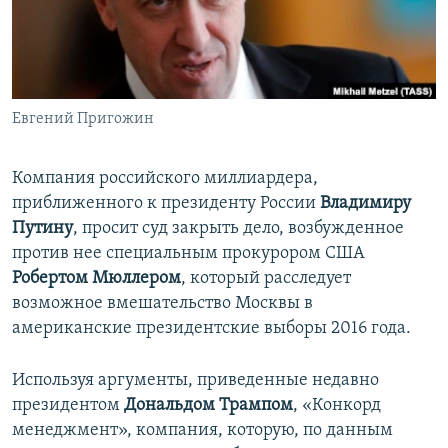
ПРИСОЕДИНЯЙТЕСЬ!
ПОБЕДИТЕЛЕЙ НЕ СУДЯТ?
КРЫМ.НЕПОКОРЕННЫЙ
ELIFBE
Евгений Пригожин
УКРАИНСКАЯ ПРОБЛЕМА КРЫМА
Все сайты RFE/RL
Компания российского миллиардера,
приближенного к президенту России
Владимиру
Путину
, просит суд закрыть дело, возбужденное
против нее специальным прокурором США
Робертом Мюллером
, который расследует
возможное вмешательство Москвы в
американские президентские выборы 2016 года.
Используя аргументы, приведенные недавно
президентом
Дональдом Трампом
, «Конкорд
менеджмент», компания, которую, по данным