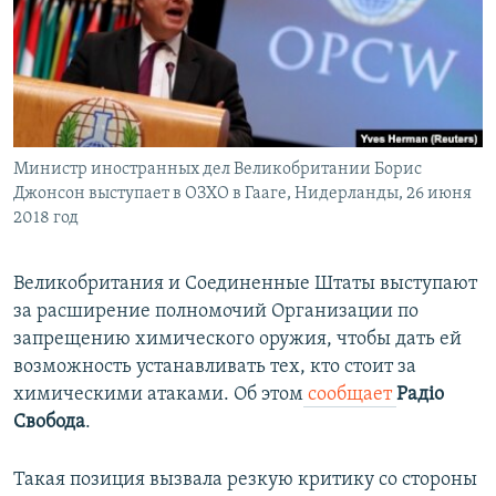
ПРИСОЕДИНЯЙТЕСЬ!
ПОБЕДИТЕЛЕЙ НЕ СУДЯТ?
КРЫМ.НЕПОКОРЕННЫЙ
ELIFBE
УКРАИНСКАЯ ПРОБЛЕМА КРЫМА
Все сайты RFE/RL
Министр иностранных дел Великобритании Борис
Джонсон выступает в ОЗХО в Гааге, Нидерланды, 26 июня
2018 год
Великобритания и Соединенные Штаты выступают
за расширение полномочий Организации по
запрещению химического оружия, чтобы дать ей
возможность устанавливать тех, кто стоит за
химическими атаками. Об этом
сообщает
Радіо
Свобода
.
Такая позиция вызвала резкую критику со стороны