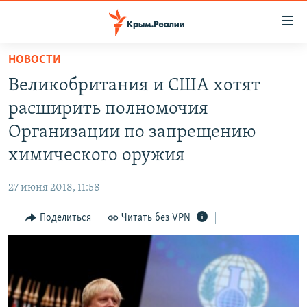
Доступность
ссылки
Вернуться
НОВОСТИ
к
НОВОСТИ
Великобритания и США хотят
основному
СПЕЦПРОЕКТЫ
содержанию
расширить полномочия
ВОДА
Вернутся
ГРУЗ 200
Организации по запрещению
к
ИСТОРИЯ
КАРТА ВОЕННЫХ ОБЪЕКТОВ КРЫМА
химического оружия
главной
ЕЩЕ
11 ЛЕТ ОККУПАЦИИ КРЫМА. 11 ИСТОРИЙ СОПРОТИВЛЕНИЯ
навигации
27 июня 2018, 11:58
Вернутся
РАДІО СВОБОДА
ИНТЕРАКТИВ
к
Поделиться
Читать без VPN
КАК ОБОЙТИ БЛОКИРОВКУ
ИНФОГРАФИКА
поиску
ТЕЛЕПРОЕКТ КРЫМ.РЕАЛИИ
Українською
СОВЕТЫ ПРАВОЗАЩИТНИКОВ
Qırımtatar
ПРОПАВШИЕ БЕЗ ВЕСТИ