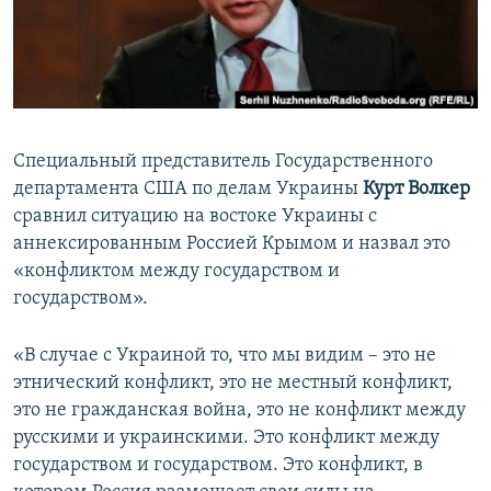
ПРИСОЕДИНЯЙТЕСЬ!
ПОБЕДИТЕЛЕЙ НЕ СУДЯТ?
КРЫМ.НЕПОКОРЕННЫЙ
ELIFBE
УКРАИНСКАЯ ПРОБЛЕМА КРЫМА
Специальный представитель Государственного
Все сайты RFE/RL
департамента США по делам Украины
Курт Волкер
сравнил ситуацию на востоке Украины с
аннексированным Россией Крымом и назвал это
«конфликтом между государством и
государством».
«В случае с Украиной то, что мы видим – это не
этнический конфликт, это не местный конфликт,
это не гражданская война, это не конфликт между
русскими и украинскими. Это конфликт между
государством и государством. Это конфликт, в