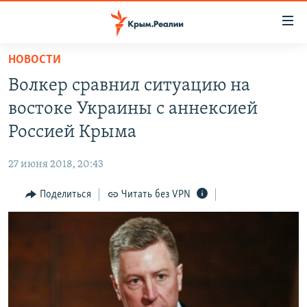
Доступность
ссылки
Вернуться
НОВОСТИ
к
НОВОСТИ
Волкер сравнил ситуацию на
основному
СПЕЦПРОЕКТЫ
содержанию
востоке Украины с аннексией
ВОДА
Вернутся
ГРУЗ 200
Россией Крыма
к
ИСТОРИЯ
КАРТА ВОЕННЫХ ОБЪЕКТОВ КРЫМА
главной
27 июня 2018, 20:43
ЕЩЕ
11 ЛЕТ ОККУПАЦИИ КРЫМА. 11 ИСТОРИЙ СОПРОТИВЛЕНИЯ
навигации
Вернутся
Поделиться
Читать без VPN
РАДІО СВОБОДА
ИНТЕРАКТИВ
к
КАК ОБОЙТИ БЛОКИРОВКУ
ИНФОГРАФИКА
поиску
ТЕЛЕПРОЕКТ КРЫМ.РЕАЛИИ
Українською
СОВЕТЫ ПРАВОЗАЩИТНИКОВ
Qırımtatar
ПРОПАВШИЕ БЕЗ ВЕСТИ