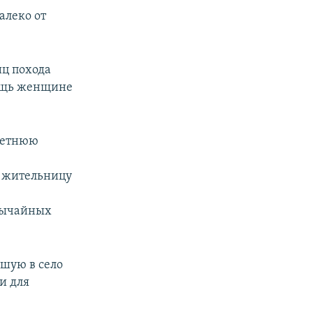
алеко от
иц похода
мощь женщине
-летнюю
и
и жительницу
звычайных
вшую в село
и для