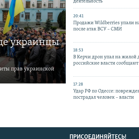
деятельность
20:41
Продажи Wildberries упали н
после атак ВСУ – СМИ
где украинцы
18:53
В Керчи дрон упал на жилой 
российские власти сообщают
щиты прав украинской
17:28
Удар РФ по Одессе: поврежде
пострадал человек – власти
ПРИСОЕДИНЯЙТЕСЬ!