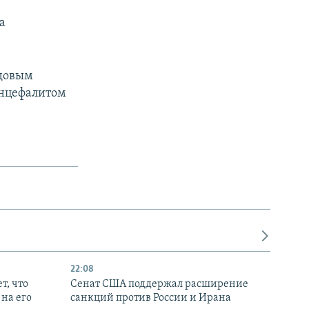
а
одовым
энцефалитом
22:08
т, что
Сенат США поддержал расширение
на его
санкций против России и Ирана