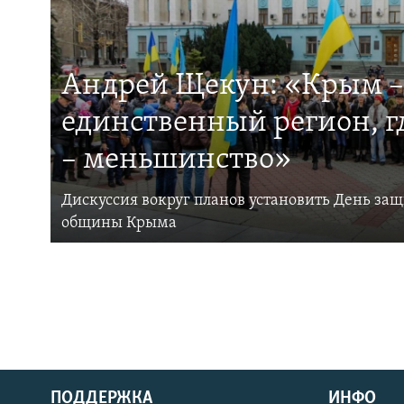
Андрей Щекун: «Крым –
единственный регион, 
– меньшинство»
Дискуссия вокруг планов установить День за
общины Крыма
ПОДДЕРЖКА
ИНФО