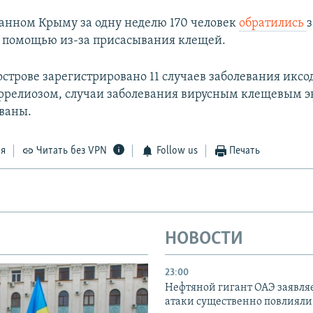
анном Крыму за одну неделю 170 человек
обратились
з
 помощью из-за присасывания клещей.
уострове зарегистрировано 11 случаев заболевания икс
релиозом, случаи заболевания вирусным клещевым 
ваны.
ся
Читать без VPN
Follow us
Печать
НОВОСТИ
23:00
Нефтяной гигант ОАЭ заявляе
атаки существенно повлияли 