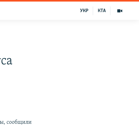
УКР
КТА
уса
сы, сообщили