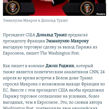
ПРИСОЕДИНЯЙТЕСЬ!
ПОБЕДИТЕЛЕЙ НЕ СУДЯТ?
КРЫМ.НЕПОКОРЕННЫЙ
Эммануэль Макрон и Дональд Трамп
ELIFBE
УКРАИНСКАЯ ПРОБЛЕМА КРЫМА
Президент США
Дональд Трамп
предлагал
Все сайты RFE/RL
президенту Франции
Эммануэлю Макрону
выгодную торговую сделку за выход Парижа из
Евросоюза, пишет The Washington Post.
Как пишет в колонке
Джош Роджин
, который
также является политическим аналитиком CNN, 24
апреля во время встречи в Белом доме Трамп
спросил Макрона о возможном выходе Франции из
ЕС. Вместе с тем президент США якобы предложил
Парижу торговое соглашение на условиях, более
выгодных, чем в Евросоюзе. Это, по словам автора
Washington Post, подтвердили двое европейских