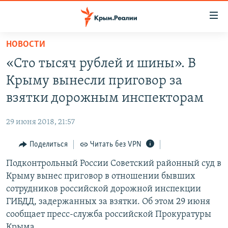
Доступность
ссылки
Вернуться
НОВОСТИ
к
НОВОСТИ
«Сто тысяч рублей и шины». В
основному
СПЕЦПРОЕКТЫ
содержанию
Крыму вынесли приговор за
ВОДА
Вернутся
ГРУЗ 200
взятки дорожным инспекторам
к
ИСТОРИЯ
КАРТА ВОЕННЫХ ОБЪЕКТОВ КРЫМА
главной
29 июня 2018, 21:57
ЕЩЕ
11 ЛЕТ ОККУПАЦИИ КРЫМА. 11 ИСТОРИЙ СОПРОТИВЛЕНИЯ
навигации
Вернутся
Поделиться
Читать без VPN
РАДІО СВОБОДА
ИНТЕРАКТИВ
к
Подконтрольный России Советский районный суд в
КАК ОБОЙТИ БЛОКИРОВКУ
ИНФОГРАФИКА
поиску
Крыму вынес приговор в отношении бывших
ТЕЛЕПРОЕКТ КРЫМ.РЕАЛИИ
сотрудников российской дорожной инспекции
Українською
ГИБДД, задержанных за взятки. Об этом 29 июня
СОВЕТЫ ПРАВОЗАЩИТНИКОВ
Qırımtatar
сообщает пресс-служба российской Прокуратуры
ПРОПАВШИЕ БЕЗ ВЕСТИ
Крыма.