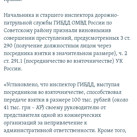
ПРИСОЕДИНЯЙТЕСЬ!
ПОБЕДИТЕЛЕЙ НЕ СУДЯТ?
Начальника и старшего инспектора дорожно-
КРЫМ.НЕПОКОРЕННЫЙ
патрульной службы ГИБДД ОМВД России по
ELIFBE
Советскому району признали виновнымив
совершении преступлений, предусмотренных 3 ст.
УКРАИНСКАЯ ПРОБЛЕМА КРЫМА
290 (получение должностным лицом через
Все сайты RFE/RL
посредника взятки в значительном размере), ч. 2
ст. 291.1 (посредничество во взяточничестве) УК
России.
«Установлено, что инспектор ГИБДД, выступая
посредником во взяточничестве, способствовал
передаче взятки в размере 100 тыс. рублей (около
41 тыс. грн –
КР
) своему руководителю от
представителя одной из коммерческих
организаций за непривлечение к
административной ответственности. Кроме того,