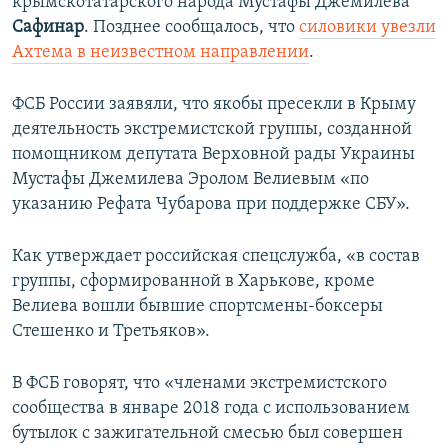
крымскотатарского народа Мустафы Джемилева
Сафинар
. Позднее сообщалось, что
силовики увезли
Ахтема в неизвестном направлении
.
ФСБ России заявяли, что якобы пресекли в Крыму
деятельность экстремистской группы, созданной
помощником депутата Верховной рады Украины
Мустафы Джемилева Эролом Велиевым «по
указанию Рефата Чубарова
при поддержке СБУ».
Как утверждает российская спецслужба, «в состав
группы, сформированной в Харькове, кроме
Велиева вошли бывшие спортсмены-боксеры
Стешенко и Третьяков».
В ФСБ говорят, что «членами экстремистского
сообщества в январе 2018 года с использованием
бутылок с зажигательной смесью был совершен