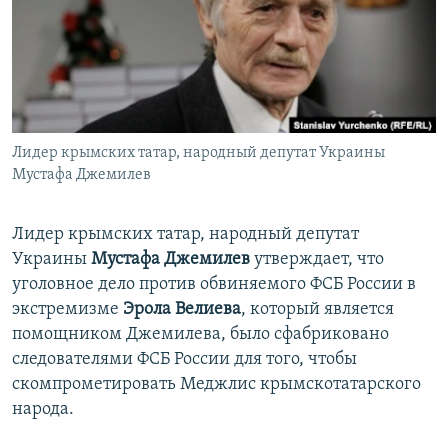
ПРИСОЕДИНЯЙТЕСЬ!
ПОБЕДИТЕЛЕЙ НЕ СУДЯТ?
КРЫМ.НЕПОКОРЕННЫЙ
ELIFBE
УКРАИНСКАЯ ПРОБЛЕМА КРЫМА
Все сайты RFE/RL
Лидер крымских татар, народный депутат Украины
Мустафа Джемилев
Лидер крымских татар, народный депутат
Украины
Мустафа Джемилев
утверждает, что
уголовное дело против обвиняемого ФСБ России в
экстремизме
Эрола Велиева
, который является
помощником Джемилева, было сфабриковано
следователями ФСБ России для того, чтобы
скомпрометировать Меджлис крымскотатарского
народа.