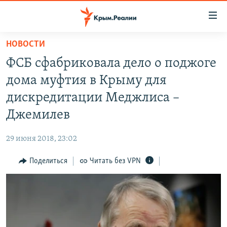
Доступность
ссылки
Вернуться
НОВОСТИ
к
НОВОСТИ
ФСБ сфабриковала дело о поджоге
основному
СПЕЦПРОЕКТЫ
содержанию
дома муфтия в Крыму для
ВОДА
Вернутся
ГРУЗ 200
дискредитации Меджлиса –
к
ИСТОРИЯ
КАРТА ВОЕННЫХ ОБЪЕКТОВ КРЫМА
Джемилев
главной
ЕЩЕ
11 ЛЕТ ОККУПАЦИИ КРЫМА. 11 ИСТОРИЙ СОПРОТИВЛЕНИЯ
навигации
29 июня 2018, 23:02
Вернутся
РАДІО СВОБОДА
ИНТЕРАКТИВ
к
Поделиться
Читать без VPN
КАК ОБОЙТИ БЛОКИРОВКУ
ИНФОГРАФИКА
поиску
ТЕЛЕПРОЕКТ КРЫМ.РЕАЛИИ
Українською
СОВЕТЫ ПРАВОЗАЩИТНИКОВ
Qırımtatar
ПРОПАВШИЕ БЕЗ ВЕСТИ