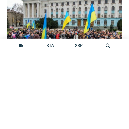
КТА
УКР
Андрей Щекун: «Крым –
Искать
единственный регион, где украинцы –
меньшинство»
Дискуссия вокруг планов установить День
защиты прав украинской общины Крыма
НОВОСТИ