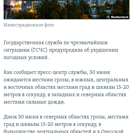
ПРИСОЕДИНЯЙТЕСЬ!
ПОБЕДИТЕЛЕЙ НЕ СУДЯТ?
КРЫМ.НЕПОКОРЕННЫЙ
Иллюстрационное фото
ELIFBE
УКРАИНСКАЯ ПРОБЛЕМА КРЫМА
Государственная служба по чрезвычайным
Все сайты RFE/RL
ситуациям (ГСЧС) предупредила об ухудшении
погодных условий.
Как сообщает пресс-центр службы, 30 июня
ожидаются местами грозы, в южных, центральных
и восточных областях местами град и шквалы 15-20
метров в секунду, в западных и северных областях
местами сильные дожди.
Днем 30 июня в северных областях грозы, местами
град и шквалы 15-20 метров в секунду, в
большинстве центральных областей и в Одесской