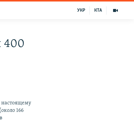
УКР
КТА
л 400
к настоящему
(около 166
в