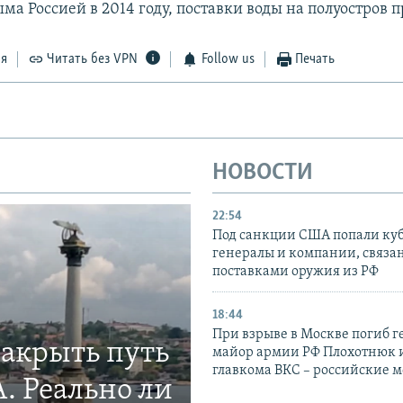
а Россией в 2014 году, поставки воды на полуостров 
ся
Читать без VPN
Follow us
Печать
НОВОСТИ
22:54
Под санкции США попали ку
генералы и компании, связа
поставками оружия из РФ
18:44
При взрыве в Москве погиб г
закрыть путь
майор армии РФ Плохотнюк и
главкома ВКС – российские 
. Реально ли