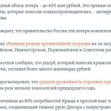
рный объем потерь – до 400 млн рублей. Это прямые п
ты, которые понесли сельхозпроизводители», – цитир
ова.
ждает, что правительство России эти потери компенси
ыму
объявили режим чрезвычайной ситуации
из-за зас
йском, Нижнегорском, Первомайском и Советском ра
Аксенов сообщил, что ущерб, который понесли крымски
хи, составил более одного миллиарда рублей.
прогнозировал, что
средняя урожайность зерновых кул
ва раза меньше показателей предыдущего года.
печивала до 85% потребностей Крыма в пресной воде ч
ал, соединяющий главное русло Днепра с полуострово