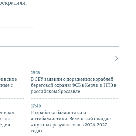
прекратили.
19:15
бинские
В СБУ заявили о поражении кораблей
нные с
береговой охраны ФСБ в Керчи и НПЗ в
российском Ярославле
17:40
енерал-
Разработка баллистики и
 зять
антибаллистики: Зеленский ожидает
медиа
«нужных результатов» в 2026-2027
годах