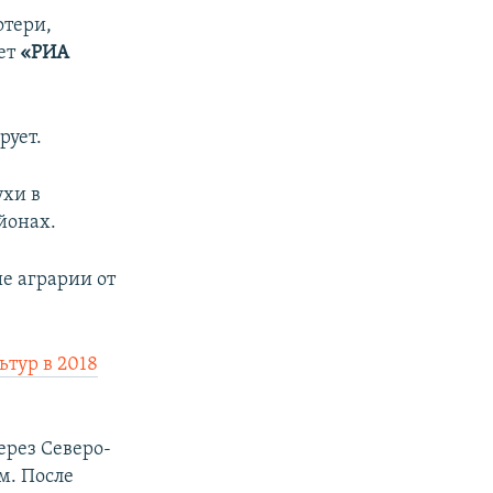
отери,
ует
«РИА
рует.
ухи в
йонах.
е аграрии от
ьтур в 2018
ерез Северо-
м. После