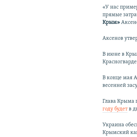
ПОБЕДИТЕЛЕЙ НЕ СУДЯТ?
«У нас приме
КРЫМ.НЕПОКОРЕННЫЙ
прямые затра
Крым»
Аксен
ELIFBE
УКРАИНСКАЯ ПРОБЛЕМА КРЫМА
Аксенов утвер
В июне в Кр
Красногварде
В конце мая 
весенней засу
Глава Крыма 
году будет
в д
Украина обес
Крымский кан