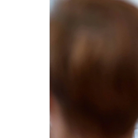
ПОБЕДИТЕЛЕЙ НЕ СУДЯТ?
КРЫМ.НЕПОКОРЕННЫЙ
ELIFBE
УКРАИНСКАЯ ПРОБЛЕМА КРЫМА