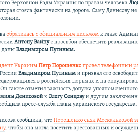
ого Верховной Рады Украины по правам человека
Лю
которая стояла фактически на дороге. Саму Денисову не
колонии.
ова
обратилась с официальным письмом
к главе Админ
оссии
Антону Вайну
с просьбой обеспечить реализацию
и даны
Владимиром Путиным.
идент Украины
Петр Порошенко
провел телефонный р
 России
Владимиром Путиным
и призвал его освободи
содержащихся в российских тюрьмах и на оккупиров
 Он также отметил важность допуска уполномоченного
милы Денисовой
к
Олегу Сенцову
и другим заключен
ообщила пресс-служба главы украинского государства.
енисова сообщила, что
Порошенко снял Москальковой з
ну
, чтобы она могла посетить арестованных и осужден