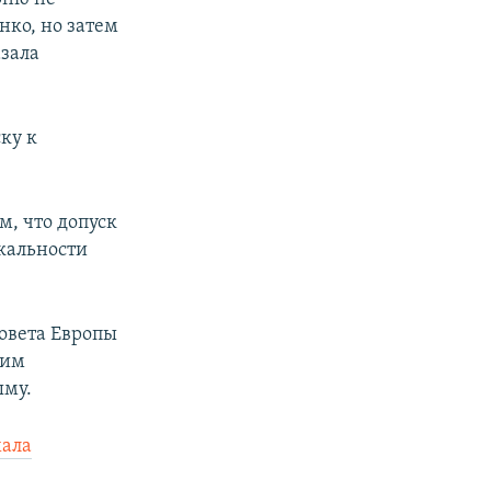
нко, но затем
азала
ку к
м, что допуск
ркальности
овета Европы
ким
ыму.
хала