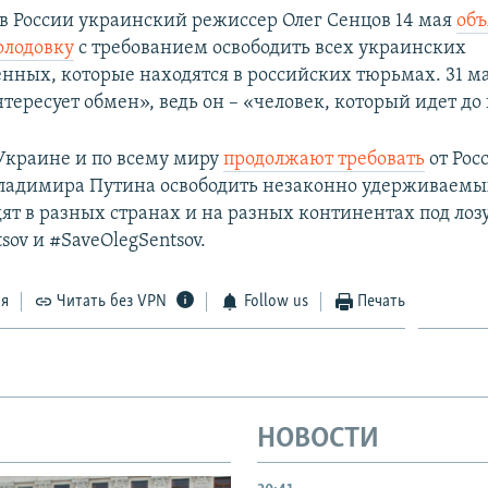
 России украинский режиссер Олег Сенцов 14 мая
объ
олодовку
с требованием освободить всех украинских
нных, которые находятся в российских тюрьмах. 31 м
нтересует обмен», ведь он ​– «человек, который идет до
Украине и по всему миру
продолжают требовать
от Рос
ладимира Путина освободить незаконно удерживаемы
ят в разных странах и на разных континентах под лоз
sov и #SaveOlegSentsov.
ся
Читать без VPN
Follow us
Печать
НОВОСТИ