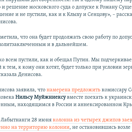
о и решение московского суда о допуске к Роману Суще
ние и не пустили, как и к Клыху и Сенцову», – расск
нисова.
етила, что она будет продолжать свою работу по допус
политзаключенным и в дальнейшем.
ко всем пустили, как и обещал Путин. Мы подчеркивае
к тем, к кому они хотят, будет только при условии зе
сказала Денисова.
исова заявила, что
намерена предложить
комиссару С
ловека
Нильсу Муйжниексу
вместе поехать к украинс
нным, находящимся в России и аннексированном Кр
м Лабытнанги 28 июня
колонна из четырех джипов зае
енно на территорию колонии
, не остановившись возле