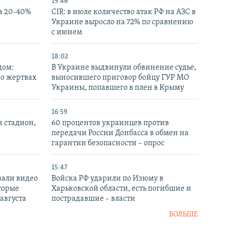
19:46
а 20-40%
CIR: в июле количество атак РФ на АЗС в
Украине выросло на 72% по сравнению
с июнем
18:02
дом:
В Украине выдвинули обвинение судье,
 о жертвах
выносившего приговор бойцу ГУР МО
Украины, попавшего в плен в Крыму
16:59
н стадион,
60 процентов украинцев против
передачи России Донбасса в обмен на
гарантии безопасности – опрос
15:47
вали видео
Войска РФ ударили по Изюму в
торые
Харьковской области, есть погибшие и
 августа
пострадавшие – власти
БОЛЬШЕ