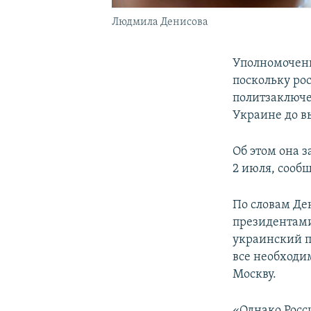
Людмила Денисова
Уполномоченн
поскольку ро
политзаключе
Украине до в
Об этом она з
2 июля, сооб
По словам Де
президентам
украинский п
все необходи
Москву.
«Однако Росс