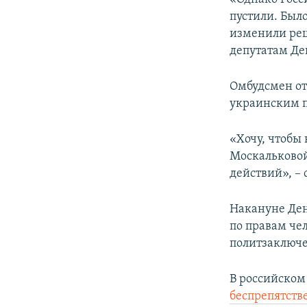
пустили. Был
изменили реше
депутатам Де
Омбудсмен отм
украинским 
«Хочу, чтобы 
Москальковой 
действий», – 
Накануне Ден
по правам че
политзаключе
В российско
беспрепятств