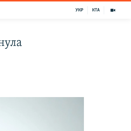
УКР
КТА
нула