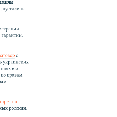
дмилы
 впустили на
истрации
 гарантий,
азговор
с
ть украинских
анных ею
 по правам
ным
апрет на
ных россиян.