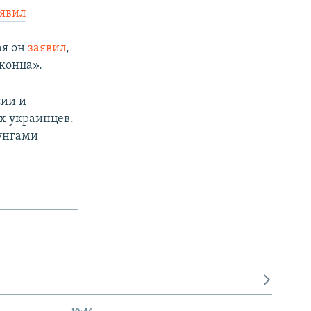
явил
ая он
заявил
,
 конца».
сии и
х украинцев.
унгами​