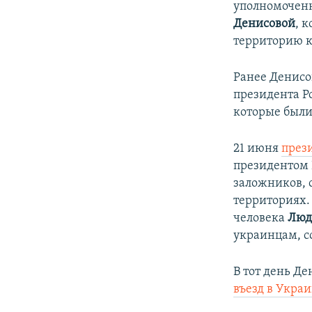
уполномоченн
Денисовой
, 
территорию 
Ранее
Денис
президента Р
которые был
21 июня
през
президентом
заложников, 
территориях.
человека
Люд
украинцам, с
В тот день Д
въезд в Украи