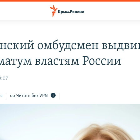
нский омбудсмен выдви
матум властям России
8:07
ся
Читать без VPN