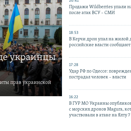
20:41
Продажи Wildberries упали н
после атак ВСУ – СМИ
18:53
В Керчи дрон упал на жилой 
российские власти сообщают
где украинцы
17:28
Удар РФ по Одессе: поврежде
пострадал человек – власти
щиты прав украинской
16:22
В ГУР МО Украины опублико
с морских дронов Magura, ко
участвовали в атаке на Ялту 7