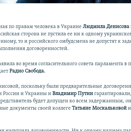
ая по правам человека в Украине
Людмила Денисова
ссийская сторона не пустила ее ни к одному украинско
нному, то и российского омбудсмена не допустят к з
ыполнения договоренностей.
аявила во время согласительного совета парламента в 
щает
Радио Свобода.
нисовой, поскольку были предварительные договорен
и России и Украины и
Владимир Путин
гарантировали,
редставитель будет допущен ко всем задержанным, о
мые документы своей коллеге
Татьяне Москальковой
и
ия нарушила договоренности. Ни к одному нашему па