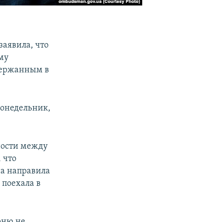
заявила, что
му
адержанным в
понедельник,
ности между
 что
на направила
 поехала в
рню не