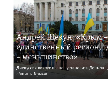
Андрей Щекун: «Крым –
единственный регион, 
– меньшинство»
Дискуссия вокруг планов установить День за
общины Крыма