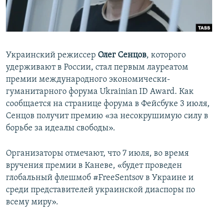
ПРИСОЕДИНЯЙТЕСЬ!
ПОБЕДИТЕЛЕЙ НЕ СУДЯТ?
КРЫМ.НЕПОКОРЕННЫЙ
ELIFBE
Украинский режиссер
Олег Сенцов
, которого
УКРАИНСКАЯ ПРОБЛЕМА КРЫМА
удерживают в России, стал первым лауреатом
Все сайты RFE/RL
премии международного экономически-
гуманитарного форума Ukrainian ID Award. Как
сообщается на странице форума в Фейсбуке 3 июля,
Сенцов получит премию «за несокрушимую силу в
борьбе за идеалы свободы».
Организаторы отмечают, что 7 июля, во время
вручения премии в Каневе, «будет проведен
глобальный флешмоб #FreeSentsov в Украине и
среди представителей украинской диаспоры по
всему миру».