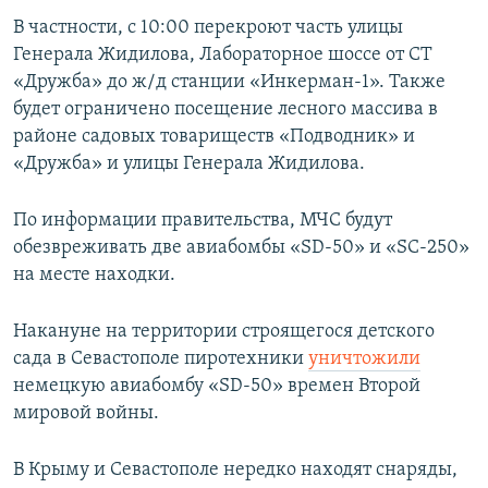
ПРИСОЕДИНЯЙТЕСЬ!
ПОБЕДИТЕЛЕЙ НЕ СУДЯТ?
В частности, с 10:00 перекроют часть улицы
Генерала Жидилова, Лабораторное шоссе от СТ
КРЫМ.НЕПОКОРЕННЫЙ
«Дружба» до ж/д станции «Инкерман-1». Также
ELIFBE
будет ограничено посещение лесного массива в
районе садовых товариществ «Подводник» и
УКРАИНСКАЯ ПРОБЛЕМА КРЫМА
«Дружба» и улицы Генерала Жидилова.
Все сайты RFE/RL
По информации правительства, МЧС будут
обезвреживать две авиабомбы «SD-50» и «SC-250»
на месте находки.
Накануне на территории строящегося детского
сада в Севастополе пиротехники
уничтожили
немецкую авиабомбу «SD-50» времен Второй
мировой войны.
В Крыму и Севастополе нередко находят снаряды,