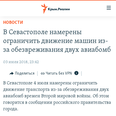
Доступность
ссылки
Вернуться
НОВОСТИ
к
НОВОСТИ
В Севастополе намерены
основному
СПЕЦПРОЕКТЫ
содержанию
ограничить движение машин из-
ВОДА
Вернутся
ГРУЗ 200
за обезвреживания двух авиабомб
к
ИСТОРИЯ
КАРТА ВОЕННЫХ ОБЪЕКТОВ КРЫМА
главной
03 июля 2018, 23:42
ЕЩЕ
11 ЛЕТ ОККУПАЦИИ КРЫМА. 11 ИСТОРИЙ СОПРОТИВЛЕНИЯ
навигации
Вернутся
Поделиться
Читать без VPN
РАДІО СВОБОДА
ИНТЕРАКТИВ
к
В Севастополе 4 июля намерены ограничить
КАК ОБОЙТИ БЛОКИРОВКУ
ИНФОГРАФИКА
поиску
движение транспорта из-за обезвреживания двух
ТЕЛЕПРОЕКТ КРЫМ.РЕАЛИИ
авиабомб времен Второй мировой войны. Об этом
Українською
говорится в сообщении российского правительства
СОВЕТЫ ПРАВОЗАЩИТНИКОВ
Qırımtatar
города.
ПРОПАВШИЕ БЕЗ ВЕСТИ