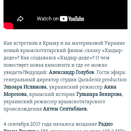
ПРИСОЕДИНЯЙТЕСЬ!
ПОБЕДИТЕЛЕЙ НЕ СУДЯТ?
КРЫМ.НЕПОКОРЕННЫЙ
ELIFBE
УКРАИНСКАЯ ПРОБЛЕМА КРЫМА
Как встретили в Крыму и на материковой Украине
Все сайты RFE/RL
новый крымскотатарский фильм-сказку «Хыдыр-
деде»? Как создавался «Хыдыр-деде»? О чем
повествует новая кинолента и где ее можно
увидеть?Ведущий:
Александр Голубов
. Гости эфира:
генеральный директор студии Qaradeniz production
Эльзара Ислямова
, украинский режиссер
Анна
Морозова
, крымский историк
Гульнара Бекирова
,
украинский режиссер крымскотатарского
происхождения
Ахтем Сеитаблаев.
4 сентября 2017 года началось вещание
Радио