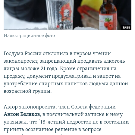
ПРИСОЕДИНЯЙТЕСЬ!
ПОБЕДИТЕЛЕЙ НЕ СУДЯТ?
КРЫМ.НЕПОКОРЕННЫЙ
ELIFBE
Иллюстрационное фото
УКРАИНСКАЯ ПРОБЛЕМА КРЫМА
Все сайты RFE/RL
Госдума России отклонила в первом чтении
законопроект, запрещающий продавать алкоголь
лицам моложе 21 года. Кроме ограничения на
продажу, документ предусматривал и запрет на
употребление спиртных напитков людьми данной
возрастной группы.
Автор законопроекта, член Совета федерации
Антон Беляков
, в пояснительной записке к нему
указывал, что "18-летний подросток не в состоянии
принять осознанное решение в вопросе