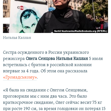
ПРИСОЕДИНЯЙТЕСЬ!
ПОБЕДИТЕЛЕЙ НЕ СУДЯТ?
КРЫМ.НЕПОКОРЕННЫЙ
ELIFBE
УКРАИНСКАЯ ПРОБЛЕМА КРЫМА
Все сайты RFE/RL
Наталья Каплан
Сестра осужденного в России украинского
режиссера
Олега Сенцова
Наталья Каплан
5 июля
встретилась с братом в российской колонии
впервые за 4 года. Об этом она рассказала
«Громадському»
.
«Я была на свидании с Олегом Сенцовым,
проговорили мы с ним два часа. Это было
краткосрочное свидание, Олег сейчас весит 75 кг
при росте 190 см, за время голодовки он потерял 15