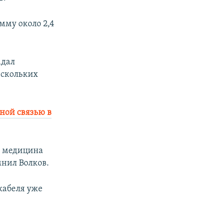
мму около 2,4
адал
ескольких
ной связью в
а медицина
мнил Волков.
кабеля уже