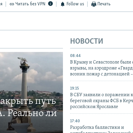
ся
Читать без VPN
Follow us
Печать
НОВОСТИ
08:44
В Крыму и Севастополе были
взрывы, на аэродроме «Гвар
возник пожар с детонацией 
19:15
В СБУ заявили о поражении 
закрыть путь
береговой охраны ФСБ в Керч
российском Ярославле
. Реально ли
17:40
Разработка баллистики и