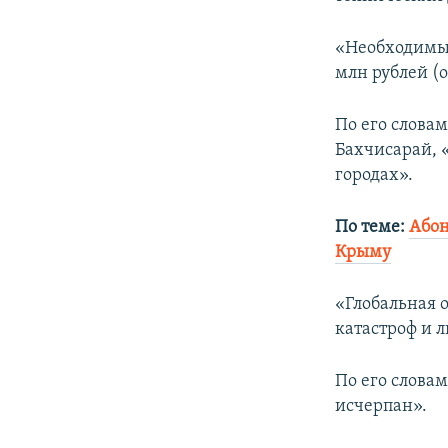
ПОБЕДИТЕЛЕЙ НЕ СУДЯТ?
КРЫМ.НЕПОКОРЕННЫЙ
«Необходимые
млн рублей (о
ELIFBE
УКРАИНСКАЯ ПРОБЛЕМА КРЫМА
По его слова
Бахчисарай, 
городах».
По теме:
Абон
Крыму
«Глобальная 
катастроф и 
По его слова
исчерпан».