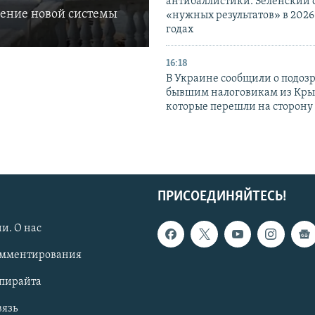
антибаллистики: Зеленский
ление новой системы
«нужных результатов» в 2026
годах
16:18
В Украине сообщили о подоз
бывшим налоговикам из Кры
которые перешли на сторону
ПРИСОЕДИНЯЙТЕСЬ!
и. О нас
омментирования
опирайта
вязь