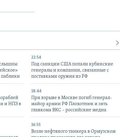
22:54
 слышны
Под санкции США попали кубинские
дейское»
генералы и компании, связанные с
– паблики
поставками оружия из РФ
18:44
кораблей
При взрыве в Москве погиб генерал-
и и НПЗ в
майор армии РФ Плохотнюк и зять
главкома ВКС – российские медиа
16:55
Возле нефтяного танкера в Ормузском