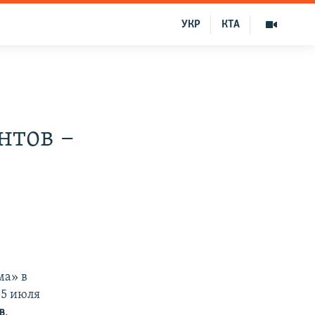
УКР
КТА
нтов –
ма» в
 5 июля
в
.