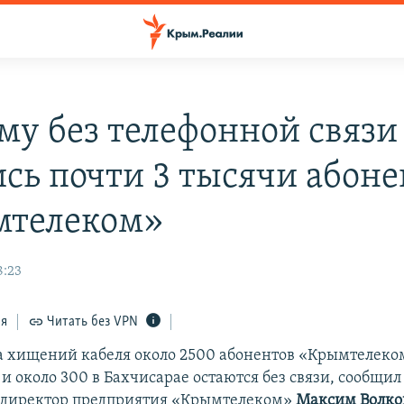
му без телефонной связи
ись почти 3 тысячи абоне
мтелеком»
8:23
ся
Читать без VPN
а хищений кабеля около 2500 абонентов «Крымтелеко
и около 300 в Бахчисарае остаются без связи, сообщил
 директор предприятия «Крымтелеком»
Максим Волко