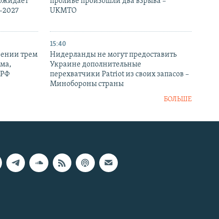
 ожидает
проливе произошли два взрыва –
-2027
UKMTO
15:40
рении трем
Нидерланды не могут предоставить
ма,
Украине дополнительные
 РФ
перехватчики Patriot из своих запасов –
Минобороны страны
БОЛЬШЕ