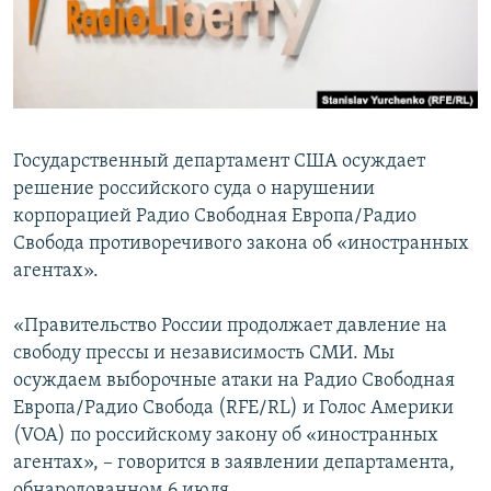
ПРИСОЕДИНЯЙТЕСЬ!
ПОБЕДИТЕЛЕЙ НЕ СУДЯТ?
КРЫМ.НЕПОКОРЕННЫЙ
ELIFBE
УКРАИНСКАЯ ПРОБЛЕМА КРЫМА
Государственный департамент США осуждает
Все сайты RFE/RL
решение российского суда о нарушении
корпорацией Радио Свободная Европа/Радио
Свобода противоречивого закона об «иностранных
агентах».
«Правительство России продолжает давление на
свободу прессы и независимость СМИ. Мы
осуждаем выборочные атаки на Радио Свободная
Европа/Радио Свобода (RFE/RL) и Голос Америки
(VOA) по российскому закону об «иностранных
агентах», – говорится в заявлении департамента,
обнародованном 6 июля.