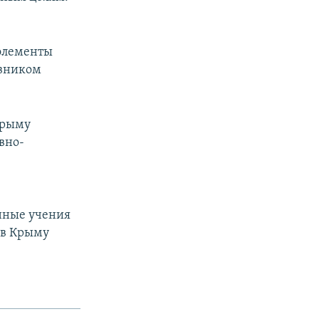
элементы
ивником
Крыму
вно-
енные учения
 в Крыму