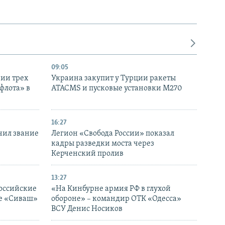
09:05
нии трех
Украина закупит у Турции ракеты
флота» в
ATACMS и пусковые установки M270
16:27
чил звание
Легион «Свобода России» показал
кадры разведки моста через
Керченский пролив
13:27
оссийские
«На Кинбурне армия РФ в глухой
ке «Сиваш»
обороне» – командир ОТК «Одесса»
ВСУ Денис Носиков