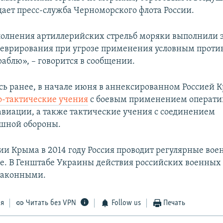
щает пресс-служба Черноморского флота России.
олнения артиллерийских стрельб моряки выполнили 
еврирования при угрозе применения условным прот
раблю», – говорится в сообщении.
сь ранее, в начале июня в аннексированном Россией 
о-тактические учения
с боевым применением операти
авиации, а также тактические учения с соединением
шной обороны.
ии Крыма в 2014 году Россия проводит регулярные во
ве. В Генштабе Украины действия российских военных
законными.
ся
Читать без VPN
Follow us
Печать