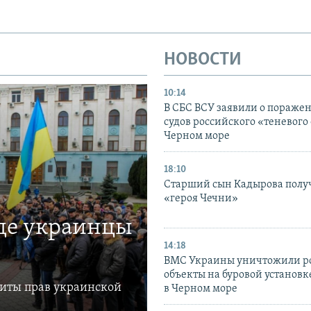
НОВОСТИ
10:14
В СБС ВСУ заявили о пораже
судов российского «теневого 
Черном море
18:10
Старший сын Кадырова полу
«героя Чечни»
где украинцы
14:18
ВМС Украины уничтожили р
объекты на буровой установ
щиты прав украинской
в Черном море