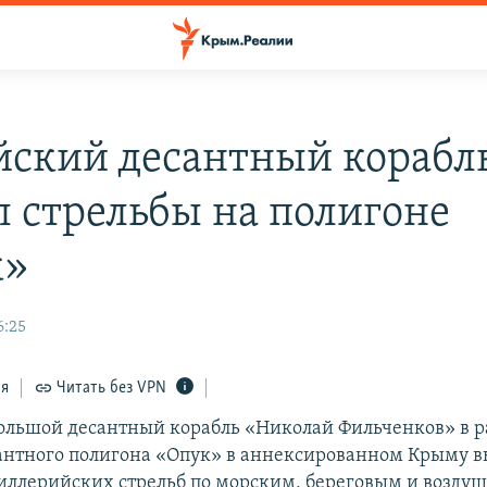
йский десантный корабл
л стрельбы на полигоне
к»
6:25
ся
Читать без VPN
ольшой десантный корабль «Николай Фильченков» в 
антного полигона «Опук» в аннексированном Крыму 
иллерийских стрельб по морским, береговым и возду