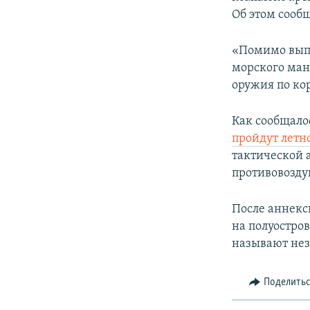
ПОБЕДИТЕЛЕЙ НЕ СУДЯТ?
Об этом сооб
КРЫМ.НЕПОКОРЕННЫЙ
«Помимо вып
ELIFBE
морского ман
УКРАИНСКАЯ ПРОБЛЕМА КРЫМА
оружия по ко
Как сообщало
пройдут летн
тактической 
противовозду
После аннекс
на полуостро
называют не
Поделить