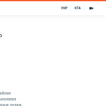
УКР
КТА
ь
районе
выполнил
шным целям.