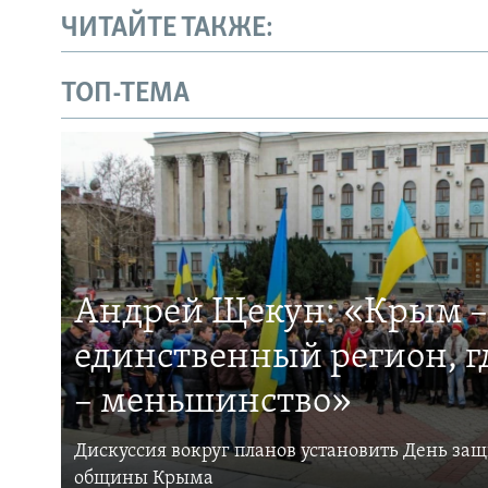
ЧИТАЙТЕ ТАКЖЕ:
ТОП-ТЕМА
Андрей Щекун: «Крым –
единственный регион, 
– меньшинство»
Дискуссия вокруг планов установить День за
общины Крыма