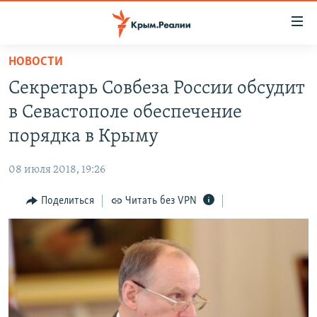
Доступность
ссылки
Вернуться
НОВОСТИ
к
НОВОСТИ
Секретарь Совбеза России обсудит
основному
СПЕЦПРОЕКТЫ
содержанию
в Севастополе обеспечение
ВОДА
Вернутся
ГРУЗ 200
порядка в Крыму
к
ИСТОРИЯ
КАРТА ВОЕННЫХ ОБЪЕКТОВ КРЫМА
главной
08 июля 2018, 19:26
ЕЩЕ
11 ЛЕТ ОККУПАЦИИ КРЫМА. 11 ИСТОРИЙ СОПРОТИВЛЕНИЯ
навигации
Вернутся
Поделиться
Читать без VPN
РАДІО СВОБОДА
ИНТЕРАКТИВ
к
КАК ОБОЙТИ БЛОКИРОВКУ
ИНФОГРАФИКА
поиску
ТЕЛЕПРОЕКТ КРЫМ.РЕАЛИИ
Українською
СОВЕТЫ ПРАВОЗАЩИТНИКОВ
Qırımtatar
ПРОПАВШИЕ БЕЗ ВЕСТИ