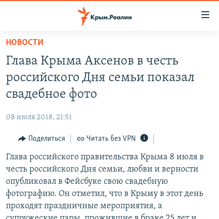
Доступность
ссылки
Вернуться
НОВОСТИ
к
НОВОСТИ
Глава Крыма Аксенов в честь
основному
СПЕЦПРОЕКТЫ
содержанию
российского Дня семьи показал
ВОДА
Вернутся
ГРУЗ 200
свадебное фото
к
ИСТОРИЯ
КАРТА ВОЕННЫХ ОБЪЕКТОВ КРЫМА
главной
08 июля 2018, 21:51
ЕЩЕ
11 ЛЕТ ОККУПАЦИИ КРЫМА. 11 ИСТОРИЙ СОПРОТИВЛЕНИЯ
навигации
Вернутся
Поделиться
Читать без VPN
РАДІО СВОБОДА
ИНТЕРАКТИВ
к
Глава российского правительства Крыма 8 июля в
КАК ОБОЙТИ БЛОКИРОВКУ
ИНФОГРАФИКА
поиску
честь российского Дня семьи, любви и верности
ТЕЛЕПРОЕКТ КРЫМ.РЕАЛИИ
опубликовал в Фейсбуке свою свадебную
Українською
фотографию. Он отметил, что в Крыму в этот день
СОВЕТЫ ПРАВОЗАЩИТНИКОВ
Qırımtatar
проходят праздничные мероприятия, а
ПРОПАВШИЕ БЕЗ ВЕСТИ
супружеские пары, прожившие в браке 25 лет и