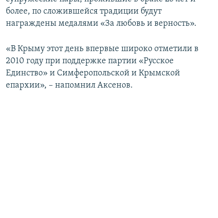
ПРИСОЕДИНЯЙТЕСЬ!
ПОБЕДИТЕЛЕЙ НЕ СУДЯТ?
более, по сложившейся традиции будут
награждены медалями «За любовь и верность».
КРЫМ.НЕПОКОРЕННЫЙ
ELIFBE
«В Крыму этот день впервые широко отметили в
2010 году при поддержке партии «Русское
УКРАИНСКАЯ ПРОБЛЕМА КРЫМА
Единство» и Симферопольской и Крымской
Все сайты RFE/RL
епархии», – напомнил Аксенов.