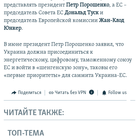
представлять президент
Петр Порошенко
, а ЕС –
ПРИСОЕДИНЯЙТЕСЬ!
ПОБЕДИТЕЛЕЙ НЕ СУДЯТ?
председатель Совета ЕС
Дональд Туск
и
КРЫМ.НЕПОКОРЕННЫЙ
председатель Европейской комиссии
Жан-Клод
Юнкер
.
ELIFBE
УКРАИНСКАЯ ПРОБЛЕМА КРЫМА
В июне президент Петр Порошенко заявил, что
Все сайты RFE/RL
Украина должна присоединиться к
энергетическому, цифровому, таможенному союзу
ЕС и войти в «шенгенскую зону», таковы его
«первые приоритеты» для саммита Украина-ЕС.
Поделиться
Читать без VPN
Follow us
ЧИТАЙТЕ ТАКЖЕ:
ТОП-ТЕМА