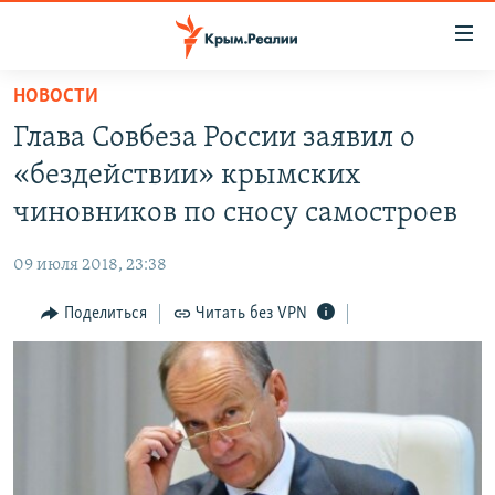
Доступность
ссылки
Вернуться
НОВОСТИ
к
НОВОСТИ
Глава Совбеза России заявил о
основному
СПЕЦПРОЕКТЫ
содержанию
«бездействии» крымских
ВОДА
Вернутся
ГРУЗ 200
чиновников по сносу самостроев
к
ИСТОРИЯ
КАРТА ВОЕННЫХ ОБЪЕКТОВ КРЫМА
главной
09 июля 2018, 23:38
ЕЩЕ
11 ЛЕТ ОККУПАЦИИ КРЫМА. 11 ИСТОРИЙ СОПРОТИВЛЕНИЯ
навигации
Вернутся
Поделиться
Читать без VPN
РАДІО СВОБОДА
ИНТЕРАКТИВ
к
КАК ОБОЙТИ БЛОКИРОВКУ
ИНФОГРАФИКА
поиску
ТЕЛЕПРОЕКТ КРЫМ.РЕАЛИИ
Українською
СОВЕТЫ ПРАВОЗАЩИТНИКОВ
Qırımtatar
ПРОПАВШИЕ БЕЗ ВЕСТИ