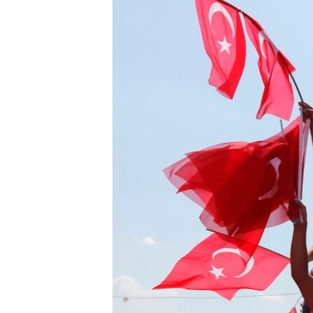
ПОБЕДИТЕЛЕЙ НЕ СУДЯТ?
КРЫМ.НЕПОКОРЕННЫЙ
ELIFBE
УКРАИНСКАЯ ПРОБЛЕМА КРЫМА