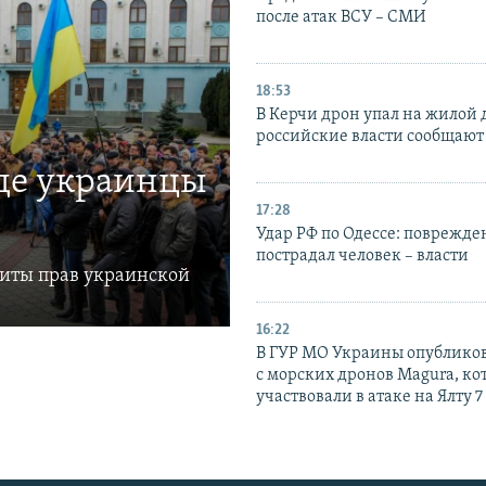
после атак ВСУ – СМИ
18:53
В Керчи дрон упал на жилой 
российские власти сообщают
где украинцы
17:28
Удар РФ по Одессе: поврежде
пострадал человек – власти
щиты прав украинской
16:22
В ГУР МО Украины опублико
с морских дронов Magura, ко
участвовали в атаке на Ялту 7