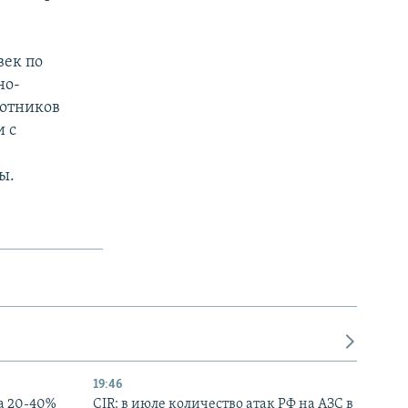
век по
но-
ботников
 с
ы.
19:46
а 20-40%
CIR: в июле количество атак РФ на АЗС в