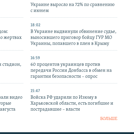
Украине выросло на 72% по сравнению
с июнем
18:02
дом:
В Украине выдвинули обвинение судье,
 о жертвах
выносившего приговор бойцу ГУР МО
Украины, попавшего в плен в Крыму
16:59
н стадион,
60 процентов украинцев против
передачи России Донбасса в обмен на
гарантии безопасности – опрос
15:47
вали видео
Войска РФ ударили по Изюму в
торые
Харьковской области, есть погибшие и
 августа
пострадавшие – власти
БОЛЬШЕ