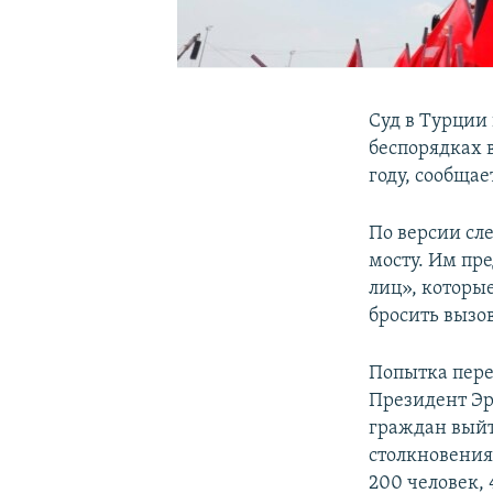
Суд в Турции
беспорядках 
году, сообщае
По версии сл
мосту. Им пр
лиц», которы
бросить вызо
Попытка перев
Президент Эр
граждан выйт
столкновения
200 человек, 