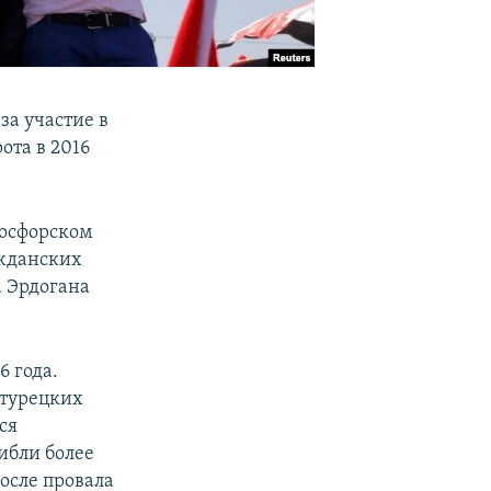
за участие в
ота в 2016
Босфорском
ажданских
а Эрдогана
6 года.
 турецких
ся
ибли более
после провала