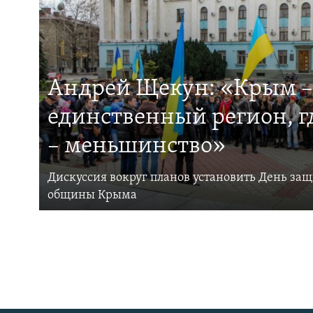
Андрей Щекун: «Крым –
единственный регион, 
– меньшинство»
Дискуссия вокруг планов установить День за
общины Крыма