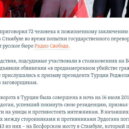
 приговорил 72 человека к пожизненному заключению 
в Стамбуле во время попытки государственного перевор
т русское бюро
Радио Свобода.
едствия, подсудимые участвовали в столкновениях на 
едъявили обвинения «в преднамеренном убийстве гр
е прислушались к призыву президента Турции Реджеп
в заговорщикам.
орота в Турции была совершена в ночь на 16 июля 201
доган, успевший покинуть свою резиденцию, призвал
и на улицы и противостоять мятежникам. В начавших
х между сторонниками и противниками Эрдогана пог
43 из них – на Босфорском мосту в Стамбуле, который 