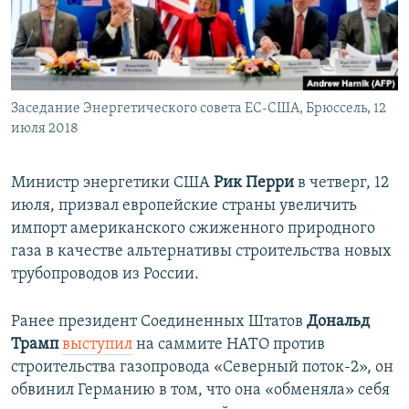
ПРИСОЕДИНЯЙТЕСЬ!
ПОБЕДИТЕЛЕЙ НЕ СУДЯТ?
КРЫМ.НЕПОКОРЕННЫЙ
ELIFBE
Заседание Энергетического совета ЕС-США, Брюссель, 12
УКРАИНСКАЯ ПРОБЛЕМА КРЫМА
июля 2018
Все сайты RFE/RL
Министр энергетики США
Рик Перри
в четверг, 12
июля, призвал европейские страны увеличить
импорт американского сжиженного природного
газа в качестве альтернативы строительства новых
трубопроводов из России.
Ранее президент Соединенных Штатов
Дональд
Трамп
выступил
на саммите НАТО против
строительства газопровода «Северный поток-2», он
обвинил Германию в том, что она «обменяла» себя