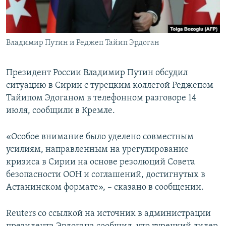
ПРИСОЕДИНЯЙТЕСЬ!
ПОБЕДИТЕЛЕЙ НЕ СУДЯТ?
КРЫМ.НЕПОКОРЕННЫЙ
Владимир Путин и Реджеп Тайип Эрдоган
ELIFBE
УКРАИНСКАЯ ПРОБЛЕМА КРЫМА
Президент России Владимир Путин обсудил
Все сайты RFE/RL
ситуацию в Сирии с турецким коллегой Реджепом
Тайипом Эдоганом в телефонном разговоре 14
июля, сообщили в Кремле.
«Особое внимание было уделено совместным
усилиям, направленным на урегулирование
кризиса в Сирии на основе резолюций Совета
безопасности ООН и соглашений, достигнутых в
Астанинском формате», – сказано в сообщении.
Reuters со ссылкой на источник в администрации