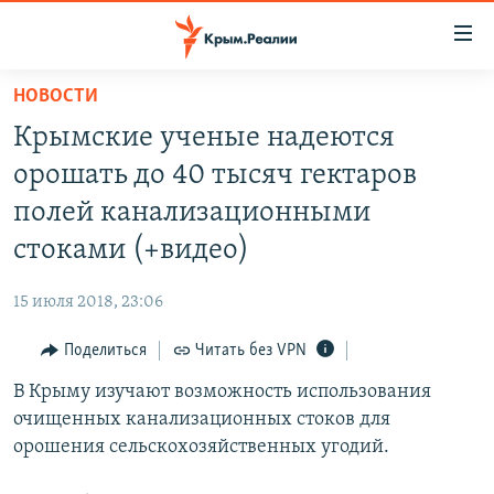
Доступность
ссылки
Вернуться
НОВОСТИ
к
НОВОСТИ
Крымские ученые надеются
основному
СПЕЦПРОЕКТЫ
содержанию
орошать до 40 тысяч гектаров
ВОДА
Вернутся
ГРУЗ 200
полей канализационными
к
ИСТОРИЯ
КАРТА ВОЕННЫХ ОБЪЕКТОВ КРЫМА
стоками (+видео)
главной
ЕЩЕ
11 ЛЕТ ОККУПАЦИИ КРЫМА. 11 ИСТОРИЙ СОПРОТИВЛЕНИЯ
навигации
15 июля 2018, 23:06
Вернутся
РАДІО СВОБОДА
ИНТЕРАКТИВ
к
Поделиться
Читать без VPN
КАК ОБОЙТИ БЛОКИРОВКУ
ИНФОГРАФИКА
поиску
В Крыму изучают возможность использования
ТЕЛЕПРОЕКТ КРЫМ.РЕАЛИИ
Українською
очищенных канализационных стоков для
СОВЕТЫ ПРАВОЗАЩИТНИКОВ
орошения сельскохозяйственных угодий.
Qırımtatar
ПРОПАВШИЕ БЕЗ ВЕСТИ