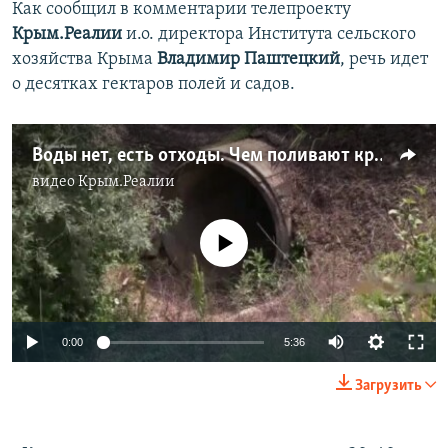
Как сообщил в комментарии телепроекту
ПРИСОЕДИНЯЙТЕСЬ!
ПОБЕДИТЕЛЕЙ НЕ СУДЯТ?
Крым.Реалии
и.о. директора Института сельского
КРЫМ.НЕПОКОРЕННЫЙ
хозяйства Крыма
Владимир Паштецкий
, речь идет
о десятках гектаров полей и садов.
ELIFBE
УКРАИНСКАЯ ПРОБЛЕМА КРЫМА
Все сайты RFE/RL
Воды нет, есть отходы. Чем поливают крымские поля (видео)
видео
Крым.Реалии
No media source currently available
0:00
5:36
Загрузить