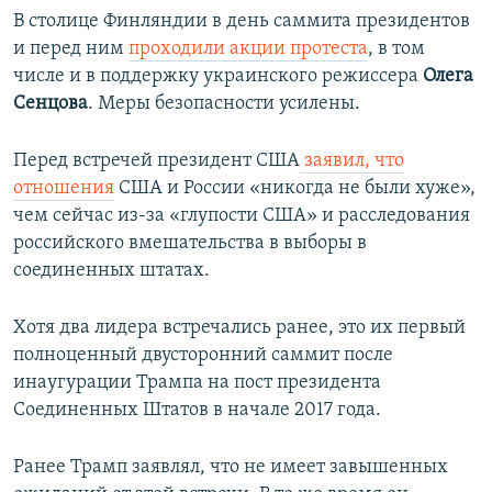
д
д
В столице Финляндии в день саммита президентов
ы
у
и перед ним
проходили акции протеста
, в том
д
ю
числе и в поддержку украинского режиссера
Олега
у
щ
Сенцова
. Меры безопасности усилены.
щ
и
и
й
Перед встречей президент США
заявил, что
й
с
отношения
США и России «никогда не были хуже»,
с
л
чем сейчас из-за «глупости США» и расследования
л
а
российского вмешательства в выборы в
а
й
соединенных штатах.
й
д
д
Хотя два лидера встречались ранее, это их первый
полноценный двусторонний саммит после
инаугурации Трампа на пост президента
Соединенных Штатов в начале 2017 года.
Ранее Трамп заявлял, что не имеет завышенных