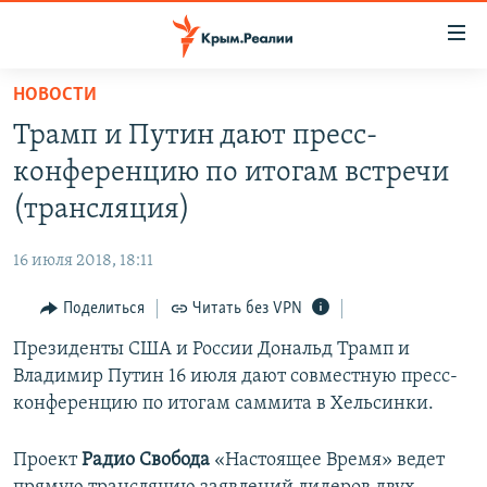
Доступность
ссылки
Вернуться
НОВОСТИ
к
НОВОСТИ
Трамп и Путин дают пресс-
основному
СПЕЦПРОЕКТЫ
содержанию
конференцию по итогам встречи
ВОДА
Вернутся
ГРУЗ 200
(трансляция)
к
ИСТОРИЯ
КАРТА ВОЕННЫХ ОБЪЕКТОВ КРЫМА
главной
16 июля 2018, 18:11
ЕЩЕ
11 ЛЕТ ОККУПАЦИИ КРЫМА. 11 ИСТОРИЙ СОПРОТИВЛЕНИЯ
навигации
Вернутся
Поделиться
Читать без VPN
РАДІО СВОБОДА
ИНТЕРАКТИВ
к
Президенты США и России Дональд Трамп и
КАК ОБОЙТИ БЛОКИРОВКУ
ИНФОГРАФИКА
поиску
Владимир Путин 16 июля дают совместную пресс-
ТЕЛЕПРОЕКТ КРЫМ.РЕАЛИИ
конференцию по итогам саммита в Хельсинки.
Українською
СОВЕТЫ ПРАВОЗАЩИТНИКОВ
Qırımtatar
Проект
Радио Свобода
«Настоящее Время» ведет
ПРОПАВШИЕ БЕЗ ВЕСТИ