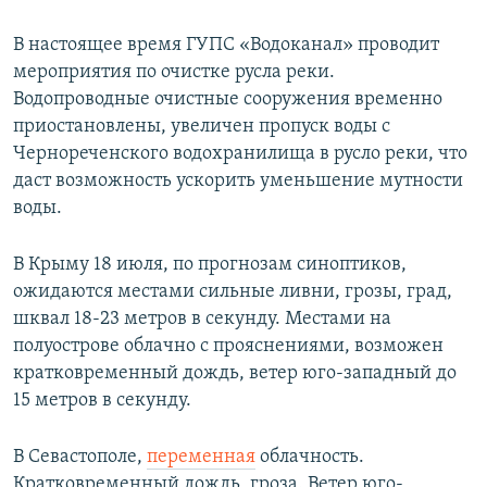
ПРИСОЕДИНЯЙТЕСЬ!
ПОБЕДИТЕЛЕЙ НЕ СУДЯТ?
В настоящее время ГУПС «Водоканал» проводит
КРЫМ.НЕПОКОРЕННЫЙ
мероприятия по очистке русла реки.
Водопроводные очистные сооружения временно
ELIFBE
приостановлены, увеличен пропуск воды с
УКРАИНСКАЯ ПРОБЛЕМА КРЫМА
Чернореченского водохранилища в русло реки, что
Все сайты RFE/RL
даст возможность ускорить уменьшение мутности
воды.
В Крыму 18 июля, по прогнозам синоптиков,
ожидаются местами сильные ливни, грозы, град,
шквал 18-23 метров в секунду. Местами на
полуострове облачно с прояснениями, возможен
кратковременный дождь, ветер юго-западный до
15 метров в секунду.
В Севастополе,
переменная
облачность.
Кратковременный дождь, гроза. Ветер юго-