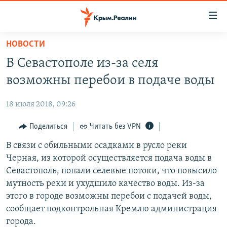
Доступность
ссылки
Вернуться
НОВОСТИ
к
НОВОСТИ
В Севастополе из-за селя
основному
СПЕЦПРОЕКТЫ
содержанию
возможны перебои в подаче воды
ВОДА
Вернутся
ГРУЗ 200
к
18 июля 2018, 09:26
ИСТОРИЯ
КАРТА ВОЕННЫХ ОБЪЕКТОВ КРЫМА
главной
ЕЩЕ
Поделиться
Читать без VPN
11 ЛЕТ ОККУПАЦИИ КРЫМА. 11 ИСТОРИЙ СОПРОТИВЛЕНИЯ
навигации
Вернутся
РАДІО СВОБОДА
В связи с обильными осадками в русло реки
ИНТЕРАКТИВ
к
Черная, из которой осуществляется подача воды в
КАК ОБОЙТИ БЛОКИРОВКУ
ИНФОГРАФИКА
поиску
Севастополь, попали селевые потоки, что повысило
ТЕЛЕПРОЕКТ КРЫМ.РЕАЛИИ
мутность реки и ухудшило качество воды. Из-за
Українською
этого в городе возможны перебои с подачей воды,
СОВЕТЫ ПРАВОЗАЩИТНИКОВ
Qırımtatar
сообщает подконтрольная Кремлю администрация
ПРОПАВШИЕ БЕЗ ВЕСТИ
города.