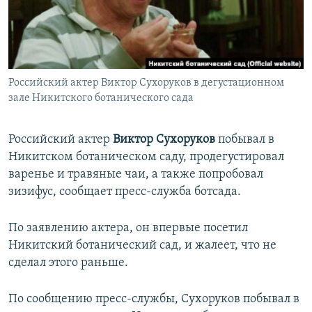
ПРИСОЕДИНЯЙТЕСЬ!
ПОБЕДИТЕЛЕЙ НЕ СУДЯТ?
КРЫМ.НЕПОКОРЕННЫЙ
ELIFBE
Российский актер Виктор Сухоруков в дегустационном
УКРАИНСКАЯ ПРОБЛЕМА КРЫМА
зале Никитского ботанического сада
Все сайты RFE/RL
Российский актер
Виктор Сухоруков
побывал в
Никитском ботаническом саду, продегустировал
варенье и травяные чаи, а также попробовал
зизифус, сообщает пресс-служба ботсада.
По заявлению актера, он впервые посетил
Никитский ботанический сад, и жалеет, что не
сделал этого раньше.
По сообщению пресс-службы, Сухоруков побывал в