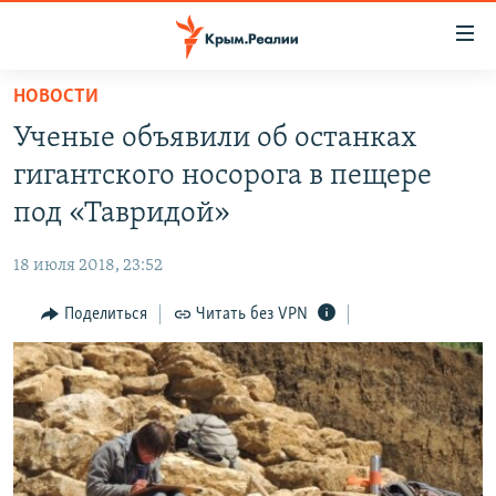
Доступность
ссылки
Вернуться
НОВОСТИ
к
НОВОСТИ
Ученые объявили об останках
основному
СПЕЦПРОЕКТЫ
содержанию
гигантского носорога в пещере
ВОДА
Вернутся
ГРУЗ 200
под «Тавридой»
к
ИСТОРИЯ
КАРТА ВОЕННЫХ ОБЪЕКТОВ КРЫМА
главной
18 июля 2018, 23:52
ЕЩЕ
11 ЛЕТ ОККУПАЦИИ КРЫМА. 11 ИСТОРИЙ СОПРОТИВЛЕНИЯ
навигации
Вернутся
Поделиться
Читать без VPN
РАДІО СВОБОДА
ИНТЕРАКТИВ
к
КАК ОБОЙТИ БЛОКИРОВКУ
ИНФОГРАФИКА
поиску
ТЕЛЕПРОЕКТ КРЫМ.РЕАЛИИ
Українською
СОВЕТЫ ПРАВОЗАЩИТНИКОВ
Qırımtatar
ПРОПАВШИЕ БЕЗ ВЕСТИ