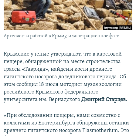
ПРИСОЕДИНЯЙТЕСЬ!
ПОБЕДИТЕЛЕЙ НЕ СУДЯТ?
КРЫМ.НЕПОКОРЕННЫЙ
ELIFBE
Археолог за работой в Крыму, иллюстрационное фото
УКРАИНСКАЯ ПРОБЛЕМА КРЫМА
Все сайты RFE/RL
Крымские ученые утверждают, что в карстовой
пещере, обнаруженной на месте строительства
трассы «Таврида», найдены кости древнего
гигантского носорога доледникового периода. Об
этом сообщил 18 июля методист музея зоологии
российского Крымского федерального
университета им. Вернадского
Дмитрий Старцев.
«При обследовании пещеры, нами совместно с
коллегами из Екатеринбурга обнаружены останки
древнего гигантского носорога Elasmotherium. Это