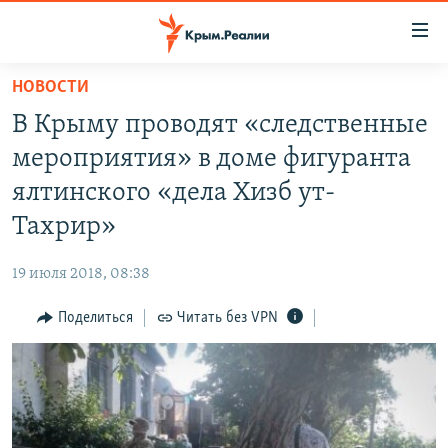
Доступность
ссылки
Вернуться
НОВОСТИ
к
НОВОСТИ
В Крыму проводят «следственные
основному
СПЕЦПРОЕКТЫ
содержанию
мероприятия» в доме фигуранта
ВОДА
Вернутся
ГРУЗ 200
ялтинского «дела Хизб ут-
к
ИСТОРИЯ
КАРТА ВОЕННЫХ ОБЪЕКТОВ КРЫМА
Тахрир»
главной
ЕЩЕ
11 ЛЕТ ОККУПАЦИИ КРЫМА. 11 ИСТОРИЙ СОПРОТИВЛЕНИЯ
навигации
19 июля 2018, 08:38
Вернутся
РАДІО СВОБОДА
ИНТЕРАКТИВ
к
Поделиться
Читать без VPN
КАК ОБОЙТИ БЛОКИРОВКУ
ИНФОГРАФИКА
поиску
ТЕЛЕПРОЕКТ КРЫМ.РЕАЛИИ
Українською
СОВЕТЫ ПРАВОЗАЩИТНИКОВ
Qırımtatar
ПРОПАВШИЕ БЕЗ ВЕСТИ