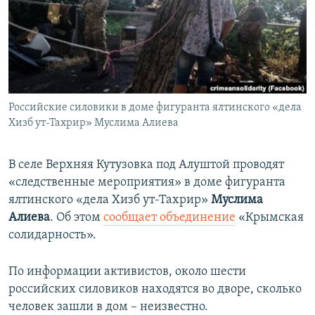
ПРИСОЕДИНЯЙТЕСЬ!
ПОБЕДИТЕЛЕЙ НЕ СУДЯТ?
КРЫМ.НЕПОКОРЕННЫЙ
ELIFBE
УКРАИНСКАЯ ПРОБЛЕМА КРЫМА
Все сайты RFE/RL
Российские силовики в доме фигуранта ялтинского «дела
Хизб ут-Тахрир» Муслима Алиева
В селе Верхняя Кутузовка под Алуштой проводят
«следственные мероприятия» в доме фигуранта
ялтинского «дела Хизб ут-Тахрир»​
Муслима
Алиева
. Об этом
сообщает объединение
«Крымская
солидарность».
По информации активистов, около шести
российских силовиков находятся во дворе, сколько
человек зашли в дом – неизвестно.