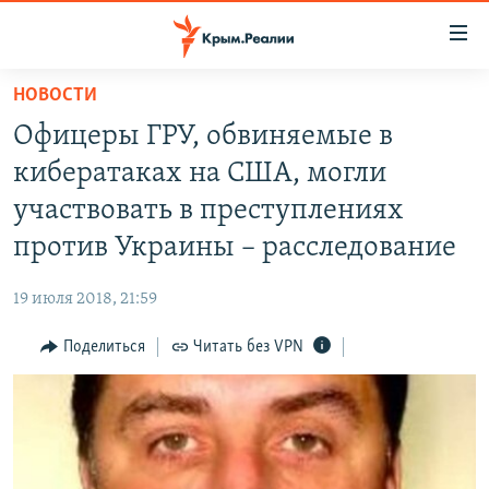
Доступность
ссылки
Вернуться
НОВОСТИ
к
НОВОСТИ
Офицеры ГРУ, обвиняемые в
основному
СПЕЦПРОЕКТЫ
содержанию
кибератаках на США, могли
ВОДА
Вернутся
ГРУЗ 200
участвовать в преступлениях
к
ИСТОРИЯ
КАРТА ВОЕННЫХ ОБЪЕКТОВ КРЫМА
против Украины – расследование
главной
ЕЩЕ
11 ЛЕТ ОККУПАЦИИ КРЫМА. 11 ИСТОРИЙ СОПРОТИВЛЕНИЯ
навигации
19 июля 2018, 21:59
Вернутся
РАДІО СВОБОДА
ИНТЕРАКТИВ
к
Поделиться
Читать без VPN
КАК ОБОЙТИ БЛОКИРОВКУ
ИНФОГРАФИКА
поиску
ТЕЛЕПРОЕКТ КРЫМ.РЕАЛИИ
Українською
СОВЕТЫ ПРАВОЗАЩИТНИКОВ
Qırımtatar
ПРОПАВШИЕ БЕЗ ВЕСТИ