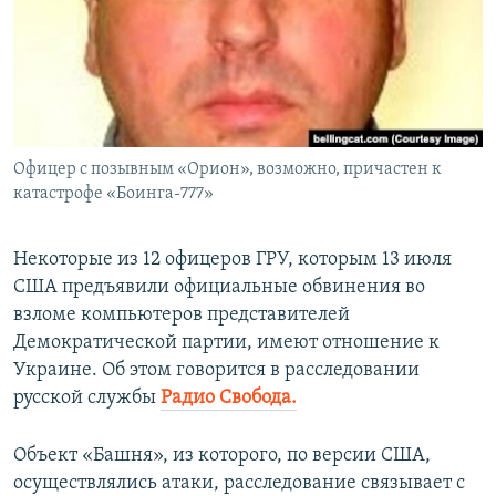
ПРИСОЕДИНЯЙТЕСЬ!
ПОБЕДИТЕЛЕЙ НЕ СУДЯТ?
КРЫМ.НЕПОКОРЕННЫЙ
ELIFBE
УКРАИНСКАЯ ПРОБЛЕМА КРЫМА
Все сайты RFE/RL
Офицер с позывным «Орион», возможно, причастен к
катастрофе «Боинга-777»
Некоторые из 12 офицеров ГРУ, которым 13 июля
США предъявили официальные обвинения во
взломе компьютеров представителей
Демократической партии, имеют отношение к
Украине. Об этом говорится в расследовании
русской службы
Радио Свобода.
Объект «Башня», из которого, по версии США,
осуществлялись атаки, расследование связывает с